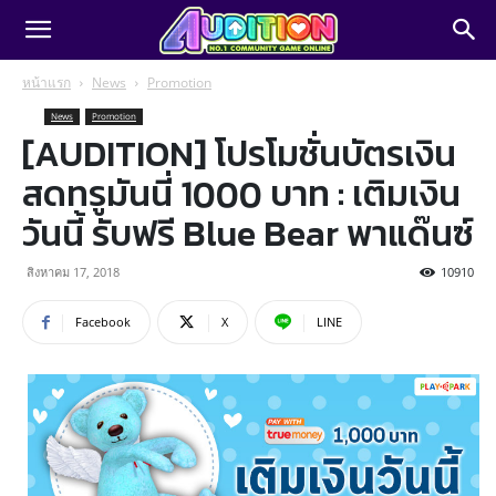
หน้าแรก
News
Promotion
News
Promotion
[AUDITION] โปรโมชั่นบัตรเงิน
สดทรูมันนี่ 1000 บาท : เติมเงิน
วันนี้ รับฟรี Blue Bear พาแด๊นซ์
สิงหาคม 17, 2018
10910
Facebook
X
LINE