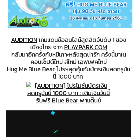
AUDITION
เกมแดนซ์ออนไลน์สุดฮิตอันดับ 1 ของ
เมืองไทย จาก
PLAYPARK.COM
กลับมาอีกครั้งกับหมีเกาะหลังสุดน่ารัก ครั้งนี้มาใน
คอนเซ็ปต์ใหม่ สีใหม่ เอฟเฟคใหม่
Hug Me Blue Bear โปรฯสุดคุ้มกับบัตรเงินสดทรูมัน
นี่ 1000 บาท