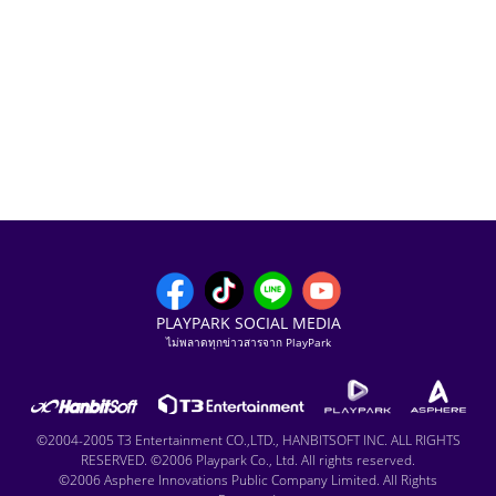
PLAYPARK SOCIAL MEDIA
ไม่พลาดทุกข่าวสารจาก PlayPark
©2004-2005 T3 Entertainment CO.,LTD., HANBITSOFT INC. ALL RIGHTS
RESERVED. ©2006 Playpark Co., Ltd. All rights reserved.
©2006 Asphere Innovations Public Company Limited. All Rights