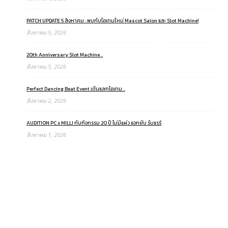
PATCH UPDATE 5 สิงหาคม : พบกับไอเทมใหม่ Mascot Salon และ Slot Machine!
สิงหาคม 5, 2026
20th Anniversary Slot Machine ..
สิงหาคม 5, 2026
Perfect Dancing Beat Event เต้นแลกไอเทม ..
สิงหาคม 2, 2026
AUDITION PC x MILLI กับกิจกรรม 20 ปี ไม่มีแผ่ว แจกยับ รับแรร์
สิงหาคม 1, 2026