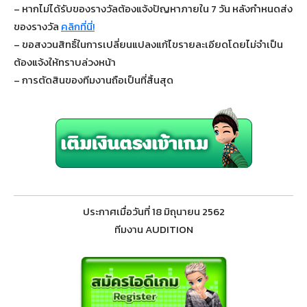
– หากไม่ได้รับของรางวัลต้องแจ้งปัญหาภายใน 7 วัน หลังกำหนดส่ง
ของรางวัล
คลิกที่นี่!
– ขอสงวนสิทธิ์ในการเปลี่ยนแปลงแก้ไขรายละเอียดโดยไม่จำเป็น
ต้องแจ้งให้ทราบล่วงหน้า
– การตัดสินของทีมงานถือเป็นที่สิ้นสุด
ประกาศเมื่อวันที่ 18 มิถุนายน 2562
ทีมงาน AUDITION