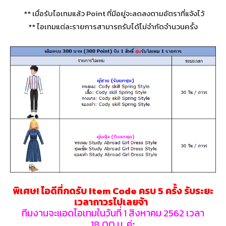
** เมื่อรับไอเทมแล้ว Point ที่มีอยู่จะลดลงตามอัตราที่แจ้งไว้
** ไอเทมแต่ละรายการสามารถรับได้ไม่จำกัดจำนวนครั้ง
พิเศษ! ไอดีที่กดรับ Item Code ครบ 5 ครั้ง รับระยะ
เวลาถาวรไปเลยจ้า
ทีมงานจะแอดไอเทมในวันที่ 1 สิงหาคม 2562 เวลา
18.00 น. ค่ะ