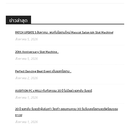
ข่าวล่าสุด
PATCH UPDATE 5 สิงหาคม : พบกับไอเทมใหม่ Mascot Salon และ Slot Machine!
สิงหาคม 5, 2026
20th Anniversary Slot Machine ..
สิงหาคม 5, 2026
Perfect Dancing Beat Event เต้นแลกไอเทม ..
สิงหาคม 2, 2026
AUDITION PC x MILLI กับกิจกรรม 20 ปี ไม่มีแผ่ว แจกยับ รับแรร์
สิงหาคม 1, 2026
20 ปี แจกยับ รับแรร์! ผู้เล่นเก่า วัยเก๋า ออนเกมครบ 30 วันรับเลยไอเทมแรร์พร้อมของ
ถาวร!
สิงหาคม 1, 2026