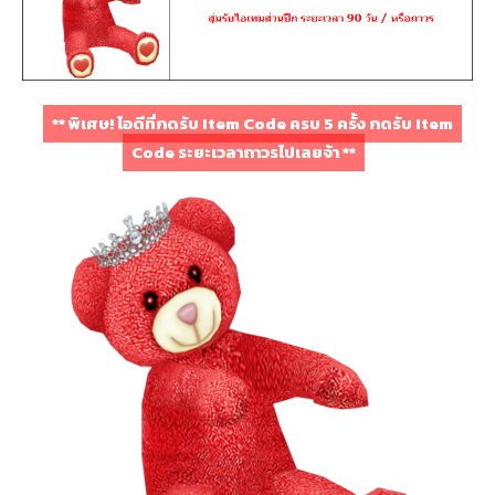
** พิเศษ! ไอดีที่กดรับ Item Code ครบ 5 ครั้ง กดรับ Item
Code ระยะเวลาถาวรไปเลยจ้า **