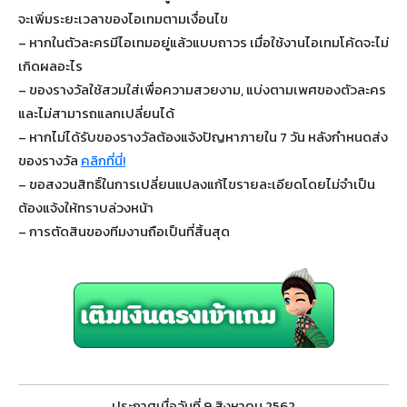
จะเพิ่มระยะเวลาของไอเทมตามเงื่อนไข
– หากในตัวละครมีไอเทมอยู่แล้วแบบถาวร เมื่อใช้งานไอเทมโค้ดจะไม่
เกิดผลอะไร
– ของรางวัลใช้สวมใส่เพื่อความสวยงาม, แบ่งตามเพศของตัวละคร
และไม่สามารถแลกเปลี่ยนได้
– หากไม่ได้รับของรางวัลต้องแจ้งปัญหาภายใน 7 วัน หลังกำหนดส่ง
ของรางวัล
คลิกที่นี่!
– ขอสงวนสิทธิ์ในการเปลี่ยนแปลงแก้ไขรายละเอียดโดยไม่จำเป็น
ต้องแจ้งให้ทราบล่วงหน้า
– การตัดสินของทีมงานถือเป็นที่สิ้นสุด
ประกาศเมื่อวันที่ 9 สิงหาคม 2562