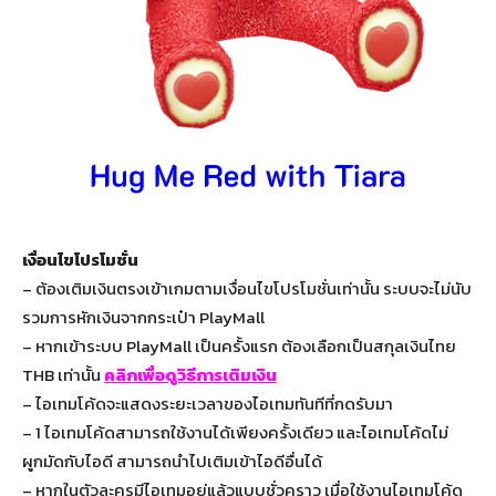
เงื่อนไขโปรโมชั่น
– ต้องเติมเงินตรงเข้าเกมตามเงื่อนไขโปรโมชั่นเท่านั้น ระบบจะไม่นับ
รวมการหักเงินจากกระเป๋า PlayMall
– หากเข้าระบบ PlayMall เป็นครั้งแรก ต้องเลือกเป็นสกุลเงินไทย
THB เท่านั้น
คลิกเพื่อดูวิธีการเติมเงิน
– ไอเทมโค้ดจะแสดงระยะเวลาของไอเทมทันทีที่กดรับมา
– 1 ไอเทมโค้ดสามารถใช้งานได้เพียงครั้งเดียว และไอเทมโค้ดไม่
ผูกมัดกับไอดี สามารถนำไปเติมเข้าไอดีอื่นได้
– หากในตัวละครมีไอเทมอยู่แล้วแบบชั่วคราว เมื่อใช้งานไอเทมโค้ด