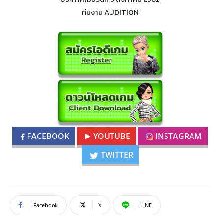
ทีมงาน AUDITION
FACEBOOK
YOUTUBE
INSTAGRAM
TWITTER
Facebook
X
LINE