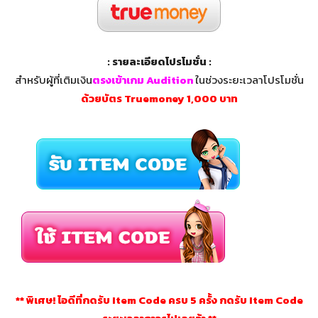
: รายละเอียดโปรโมชั่น :
สำหรับผู้ที่เติมเงิน
ตรงเข้าเกม Audition
ในช่วงระยะเวลาโปรโมชั่น
ด้วยบัตร Truemoney 1,000 บาท
** พิเศษ! ไอดีที่กดรับ Item Code ครบ 5 ครั้ง กดรับ Item Code