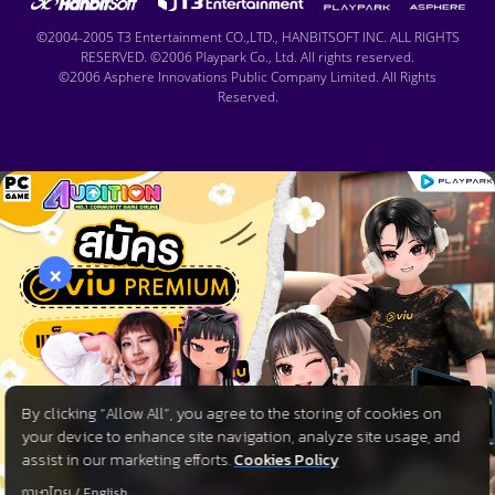
©2004-2005 T3 Entertainment CO.,LTD., HANBITSOFT INC. ALL RIGHTS
RESERVED. ©2006 Playpark Co., Ltd. All rights reserved.
©2006 Asphere Innovations Public Company Limited. All Rights
Reserved.
×
By clicking “Allow All”, you agree to the storing of cookies on
your device to enhance site navigation, analyze site usage, and
assist in our marketing efforts.
Cookies Policy
ภาษาไทย
/
English