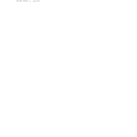
สิงหาคม 1, 2026