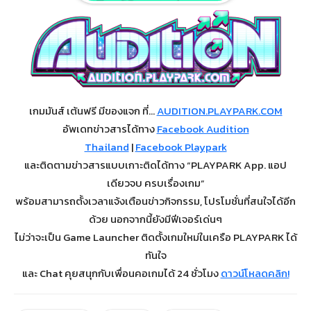
เกมมันส์ เต้นฟรี มีของแจก ที่…
AUDITION.PLAYPARK.COM
อัพเดทข่าวสารได้ทาง
Facebook Audition
Thailand
|
Facebook Playpark
และติดตามข่าวสารแบบเกาะติดได้ทาง “PLAYPARK App. แอป
เดียวจบ ครบเรื่องเกม”
พร้อมสามารถตั้งเวลาแจ้งเตือนข่าวกิจกรรม, โปรโมชั่นที่สนใจได้อีก
ด้วย นอกจากนี้ยังมีฟีเจอร์เด่นๆ
ไม่ว่าจะเป็น Game Launcher ติดตั้งเกมใหม่ในเครือ PLAYPARK ได้
ทันใจ
และ Chat คุยสนุกกับเพื่อนคอเกมได้ 24 ชั่วโมง
ดาวน์โหลดคลิก!