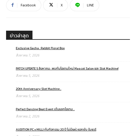
Facebook
X
LINE
ข่าวล่าสุด
Exclusive Gacha : Rabbit Floral Box
สิงหาคม 7, 2026
PATCH UPDATE 5 สิงหาคม : พบกับไอเทมใหม่ Mascot Salon และ Slot Machine!
สิงหาคม 5, 2026
20th Anniversary Slot Machine ..
สิงหาคม 5, 2026
Perfect Dancing Beat Event เต้นแลกไอเทม ..
สิงหาคม 2, 2026
AUDITION PC x MILLI กับกิจกรรม 20 ปี ไม่มีแผ่ว แจกยับ รับแรร์