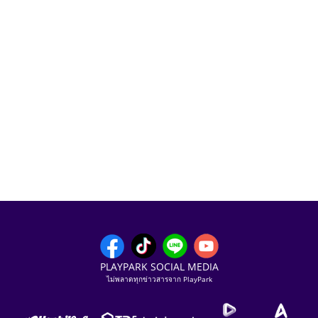
PLAYPARK SOCIAL MEDIA
ไม่พลาดทุกข่าวสารจาก PlayPark