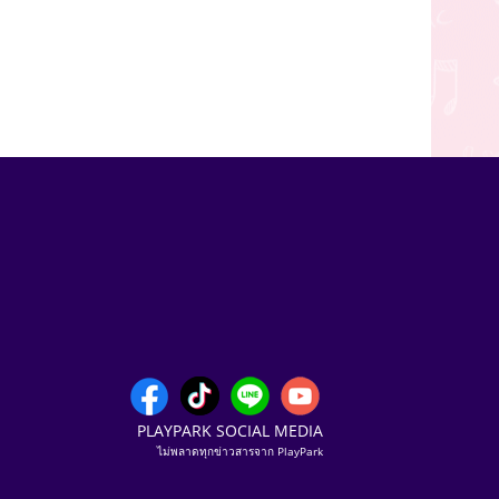
PLAYPARK SOCIAL MEDIA
ไม่พลาดทุกข่าวสารจาก PlayPark