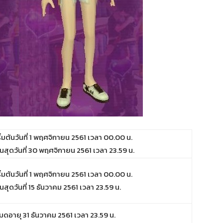
ริ่มต้นวันที่ 1 พฤศจิกายน 2561 เวลา 00.00 น.
ิ้นสุดวันที่ 30 พฤศจิกายน 2561 เวลา 23.59 น.
ริ่มต้นวันที่ 1 พฤศจิกายน 2561 เวลา 00.00 น.
ิ้นสุดวันที่ 15 ธันวาคม 2561 เวลา 23.59 น.
มดอายุ 31 ธันวาคม 2561 เวลา 23.59 น.