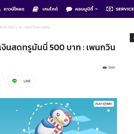
ดาวน์โหลด
เกมไกด์
คอมมูนิตี้
SERVIC
มันนี่ 500 บาท : เพนกวินพาเพลิน
งินสดทรูมันนี่ 500 บาท : เพนกวิน
5591
LINE