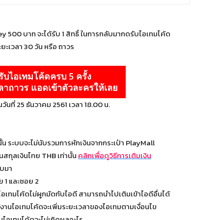
y 500 บาท จะได้รับ 1 สิทธิ์ ในการกลับมากดรับไอเทมโค้ด
ยะเวลา 30 วัน หรือ ถาวร
ับไอเทมโค้ดครบ 5 ครั้ง
ลาถาวร แอดเข้าตัวละครให้เลย
ันที่ 25 ธันวาคม 2561 เวลา 18.00 น.
นั้น ระบบจะไม่นับรวมการหักเงินจากกระเป๋า PlayMall
นสกุลเงินไทย THB เท่านั้น
คลิกเพื่อดูวิธีการเติมเงิน
ับมา
อย 1 และซอย 2
อเทมโค้ดไม่ผูกมัดกับไอดี สามารถนำไปเติมเข้าไอดีอื่นได้
ใช้งานไอเทมโค้ดจะเพิ่มระยะเวลาของไอเทมตามเงื่อนไข
านไอเทมโค้ดจะไม่เกิดผลอะไร