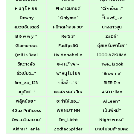
ห ม ๅ โ ห ยย
Fhx‘ เจมคนดี
’Cr้•no๊se…”
Downy
‘ Onlyme ’
–๊L๏v€_Jz
หมวยอินเตอร๋
หมีกดหำลงหวย’
นางสาวจูน
B ๏ w w y ‘’
Re‘S 3’
ZaDIi้ ‘
Glamorous
Fudfps60
ดุ๋ยเหรี้ยพาโยก‘
Qzii Is Real
Hv Annabelle
1000 AZKUMA
o๊Kc‘Ice์o
๛IsL‘้ ัv€’~
Twe_13ook
ถั่วเขียว…‘’
พาหนู ไปโยก
‘฿rownie’
firn_za_123
~ลั๊ลล็า…‘N’
BIER Zin
หนูน้๏€…‘
๛•P•M•C•มีน•
4SD Lilian
ฟลุ๊คน้อย ‘’
จะทำให้เธอ…’
AiLeen‘’
4Guz Priทcess
WE NUT NN
เป็นพี่หมี‘’
Ow…ควีนสยาม‘
Em_Licht
Night พางง‘’
AkiraTiTania
ZodiacSpider
มายไม่อมถ้าขมคอ