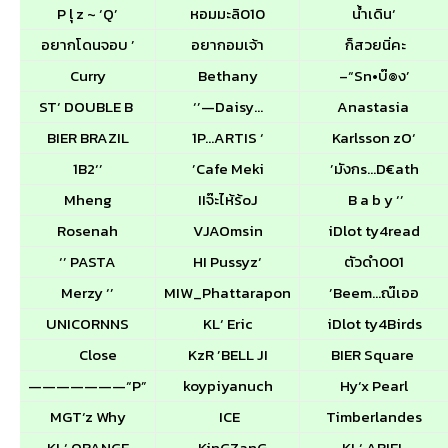
P lุ z ~ ‘Q’
หอมมะลิ010
น้ำเดิน‘
อยากโดนจอบ ’
อยากอมเจ้า
ก็สวยนิ่คะ
Curry
Bethany
–“Sn•บ๊๏ง’
ST‘ DOUBLE B
‘’—Daisy…
Anastasia
BIER BRAZIL
1P…ARTIS ‘
Karlsson zO‘
1B2‘’
’Cafe Meki
’มังกs…D€ath
Mheng
IIจ๊ะไห้ร้oJ
B a b y ‘’
Rosenah
VJAOmsin
iDlot ty4read
‘’ PASTA
HI Pussyz‘
ตัวดำ001
Merzy ‘’
MIW_Phattarapon
’Beem…ณ๊เออ
UNICORNNS
KL‘ Eric
iDlot ty4Birds
Close
KzR ’BELL JI
BIER Square
———————“P”
koypiyanuch
Hy‘x Pearl
MGT‘z Why
ICE
Timberlandes
KL‘ ORANGE
_KinGZanG
KL‘ ARIEL