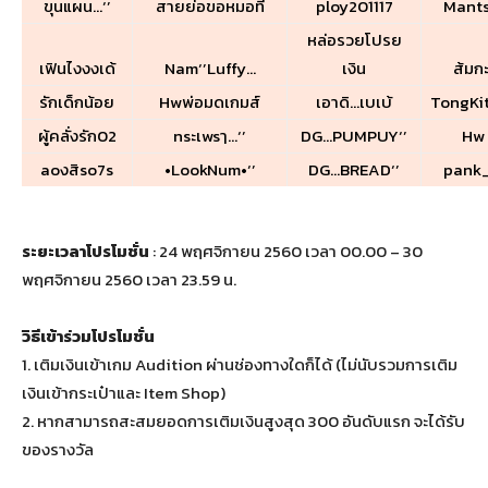
ขุนแผน…‘’
สายย่อขอหมอที่
ploy201117
Mant
หล่อรวยโปรย
เฟินไงงงเด้
Nam‘’Luffy…
เงิน
ส้มก
รักเด็กน้อย
Hwพ่อมดเกมส์
เอาดิ…เบเบ้
TongKi
ผู้คลั่งรัก02
nsะเwsๅ…‘’
DG…PUMPUY‘’
Hw 
aoงสิso7s
•LookNum•‘’
DG…BREAD‘’
pank
ระยะเวลาโปรโมชั่น
: 24 พฤศจิกายน 2560 เวลา 00.00 – 30
พฤศจิกายน 2560 เวลา 23.59 น.
วิธีเข้าร่วมโปรโมชั่น
1. เติมเงินเข้าเกม Audition ผ่านช่องทางใดก็ได้ (ไม่นับรวมการเติม
เงินเข้ากระเป๋าและ Item Shop)
2. หากสามารถสะสมยอดการเติมเงินสูงสุด 300 อันดับแรก จะได้รับ
ของรางวัล