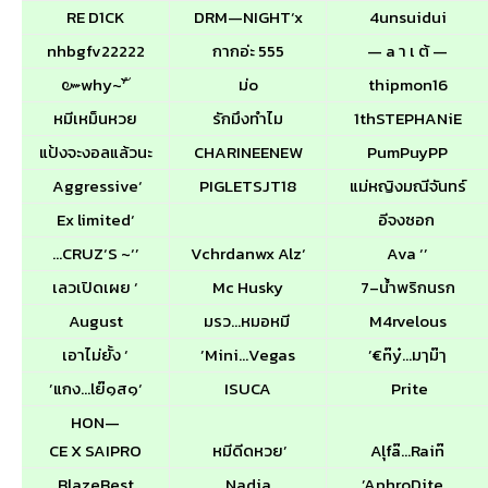
RE D1CK
DRM—NIGHT‘x
4unsuidui
nhbgfv22222
กากอ่ะ 555
— a า เ ต้ —
๛why~‘้ ั
ม่o
thipmon16
หมีเหม็นหวย
รักมึงทำไม
1thSTEPHANiE
แป้งจะงอลแล้วนะ
CHARINEENEW
PumPuyPP
Aggressive‘
PIGLETSJT18
แม่หญิงมณีจันทร์
Ex limited‘

อีจงซอก
…CRUZ‘S ~‘’
Vchrdanwx Alz‘
Ava ‘’
เลวเปิดเผย ‘
Mc Husky
7–น้ำพริกนรก
August
มรว…หมอหมี
M4rvelous
เอาไม่ยั้ง ‘
’Mini…Vegas
’€n๊y๋…มๅม๊ๅ
’แกง…lย๊๑ส๑‘
ISUCA
Prite
HON—
CE X SAIPRO
หมีดีดหวย’
Alุfa๊…Rain๊
BlazeBest
Nadia
’AphroDite…