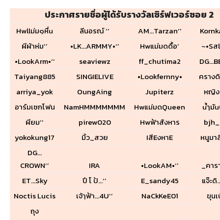
ประกาศรายชื่อผู้ได้รับรางวัลเซิร์ฟเวอร์ซอย 2
Hwllม่ม๑หื่u
ลีนอรณ์ ‘’
AM…Tarzan‘’
Korn
ผีผ้าห่ม‘’
•LK…ARMMY•‘’
Hwแม่มดดื้อ’
~•Sสl
•LookArm•‘’
seaviewz
ff_chutima2
DG…BE
Taiyang885
SINGIELIVE
•Lookfernny•
ครางดิ
arriya_yok
OungAing
Jupiterz
หญิง
อาร์มเซกโฟน
NamHMMMMMMM
Hwแม่มดQueen
uํ้ๅมั
ผียม‘’
pirew020
Hwฟ้าสังหาร
bjh_
yokokung17
มิ้ว_สวย
IสีEงหาE
หนูมาล
DG…
CROWN‘’
IRA
•LookAM•‘’
_คาร
ET…Sky
ปี โ ป้…‘’
E_sandy45
แจ๊ะดิ
Noctis Lucis
เจ้ๅฟ้า…4U‘’
NaCkKeE01
ขุนเ
ถุง