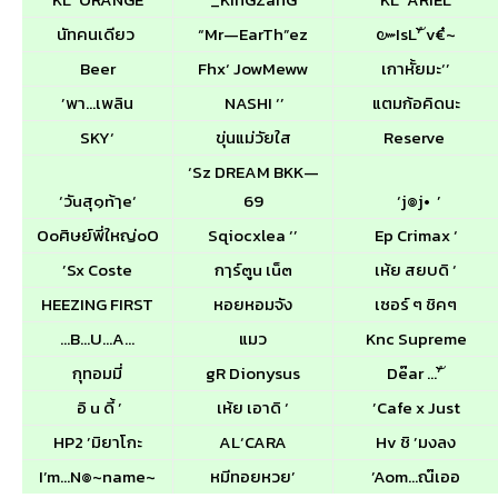
นัทคนเดียว
“Mr—EarTh”ez
๛IsL‘้ ัv€๋~
Beer
Fhx‘ JowMeww
เกาหั้ยมะ‘’
’พา…เพลิน
NASHI ‘’
แตมก้อคิดนะ
SKY‘
ขุ่นแม่วัยใส
Reserve
‘Sz DREAM BKK—
‘วัuสุ๑n้ๅe‘
69
‘j๏j• ’
Ooศิษย์พี่ใหญ่oO
Sqiocxlea ‘’
Ep Crimax ‘
’Sx Coste
กๅร์๓ูu เu็๓
เห้ย สยบดิ ‘
HEEZING FIRST
หอยหอมจัง
เซอร์ ๆ ชิคๆ
…B…U…A…
แมว
Knc Supreme
กุทอมมี่
gR Dionysus
De๊ar …‘้ ั
อิ u ดี้ ’
เห้ย เอาดิ ‘
’Cafe x Just
HP2 ’มิยาโกะ
AL‘CARA
Hv ชิ ’มงลง
I’m…N๏~name~
หมีทอยหวย’
’Aom…ณ๊เออ