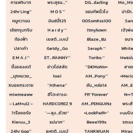
กาแฟ5บาท
พระสุธน…‘’
DG…darling
Mo_Mi
24hr Ling‘’
M O S ‘’
จอมทัพนิ้วไง
น่ารัก
หมูหวานน
มินdนี่525
00SomKssi00
San
เอิธกรุบกริบ
H a r d y ‘’
itmykown
เจ้ๅพ่
ท้องฟ้า
เยสดิ…เบเบ้
Blaze_Bz
ชนาน
ปลาเก๋า
Getdy_Go
Seraph ‘’
White
E M A J ‘’
ET…RAINNY‘’
Toriko ‘’
Hwแม่
ขี้งอลงงเด้
อ่าวไอ่สลัด
‘’D€MoN๛
สายม
_มุกหมวย_
toei
AM…Pony‘’
•Meric
Xมอยกระจาย
‘’Athena‘’
ซัน_หล่อ14
AM…Ea
miwmeaww
ฮิโตะคาเงะ
FR‘’Forever’
N••T
– LaM•ul2 –
HARDCOREZ 9
AM…PENGUINz
พระสั
7เรือยอร์ช
‘—ลุง…ย้วย‘’
•LookPaIR•‘’
vuมปั
Kieruu_3
แม่นาค‘’
Beee199x
รถเมล
24hr Gop‘’
แหกดิ…เบเบ้
TANKWUAN
Mirac