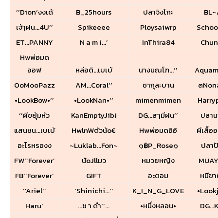
‘’Dion‘งงเด้
B_25hours
ปลาจิงโกะ
BL~
เจ้ๅฝน…4U‘’
Spikeeee
Ploysaiwrp
Schoo
ET…PANNY
N a m i…’
InThira84
Chun
Hwพ่อมด
ออฟ
หล่อดิ…เบเบ้
นางมณโฑ…‘’
Aquam
OoMooPazz
AM…Coral‘’
ซากุละบาน
๓Non
•LookBow•‘’
•LookNan•‘’
mimenmimen
Harry
‘’ผีขยุ้มหัว
KanEmptyJibi
DG…สๅมีฝu‘’
ปลาน
แสนซน…เบเบ้
HwlnWตัวน้o€
Hwพ่อมดอิอิ
ผีเสื้อ
อะไรหรองง
~Luklab…Fon~
๑฿P_Rose๑
ปลาปั
FW‘’Forever’
น้oJllมว
หมวยหญิง
MUAY
FB‘’Forever‘
GIFT
อะตอม
หมีข
‘’Ariel‘’
‘Shinichi…‘’
K_I_N_G_LOVE
•Lookj
Haru‘
…ช า ดำ‘’…
•หนึ่งหลอน•
DG…K