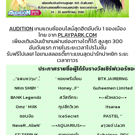
AUDITION
เกมแดนซ์ออนไลน์สุดฮิตอันดับ 1 ของเมือง
ไทย จาก
PLAYPARK.COM
เพียงเติมเงินเข้าเกมผ่านช่องทางใดก็ได้ สูงสุด 300
อันดับแรก ภายในระยะเวลาโปรโมชั่น
รับฟรีไปเลย! ไอเทมสลอธตี้เกาะแขนสุดน่ารักน่าหยิก ระยะ
เวลาถาวร
ประกาศรายชื่อผู้ได้รับรางวัลเซิร์ฟเวอร์ซอ
…“แ๏บหวๅu”…๋
’ หอยพรีเมี่ยม
BTK JAIRERNG
NKm SMBY ‘
Honey…F‘’
Guheemen Limited
BANK Legendz
สวัสดีคระ
•—ผัวหลวง—•
Omz ‘ MilK
กุปลีกวิเวก
Itsaraa
ชอUง้o
IceSecret
PASTEL ‘’
NeveR…AlieN‘
—•AQUARIUS•—
aๅวแต่ ปaวก
ST‘TEERUK
กากดากดำ
Suhainee_PSV