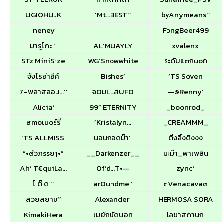
UGIOHUJK
’Mt…BEST‘’
byAnymeans‘’
neney

FongBeer499
มารูโกะ ‘’
AL‘MUAYLY
xvalenx
STz MiniSize
WG‘Snowwhite
ระดับแ๓กuoก
จังไรอ่าอึคึ
Bishes’
‘TS Soven
7–พลาสลอน…‘’
จOมLLสUFO
—๏Renny‘
Alicia‘
99” ETERNITY
_boonrod_
สmoเuoร์รี่
’Kristalyn…
_CREAMMM_
‘TS ALLMISS
นอนกอดม๊า‘
ติ่งลิ้งติงงง
“•๓ัวภssยๅ•”
__Darkenzer__
ม่ะม๊า_พาเพลิน
Ah‘ T€quiLa…
Of‘d…T•—
zync‘
โ ต๊ ด ‘’
arOundme ‘
๓Venacava๓
สวยสยาม‘’
Alexander
HERMOSA SORA
KimakiHera
เมย์ถนัดบอท
lลขาสภานก