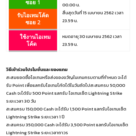
ซอย 1
00.00 น.
สิ้นสุดวันที่ 15 เมษายน 2562 เวลา
รับไอเทมโค้ด
23.59 น.
ซอย 2
หมดอายุ 30 เมษายน 2562 เวลา
ใช้งานไอเทม
โค้ด
23.59 น.
วิธีเข้าร่วมโปรโมชั่นและของแถม
สะสมยอดซื้อไอเทมหรือส่งของขวัญในเกมครบตามที่กำหนด จะได้
รับ Point เพื่อแลกรับไอเทมโค้ดได้ในวันถัดไปสะสมครบ 50,000
Cash จะได้รับ 500 Point แลกรับ ไอเทมเซ็ต Lightning Strike
ระยะเวลา 30 วัน
สะสมครบ 150,000 Cash จะได้รับ 1,500 Point แลกรับไอเทมเซ็ต
Lightning Strike ระยะเวลา 1 ปี
สะสมครบ 350,000 Cash จะได้รับ 3,500 Point แลกรับไอเทมเซ็ต
Lightning Strike ระยะเวลาถาวร