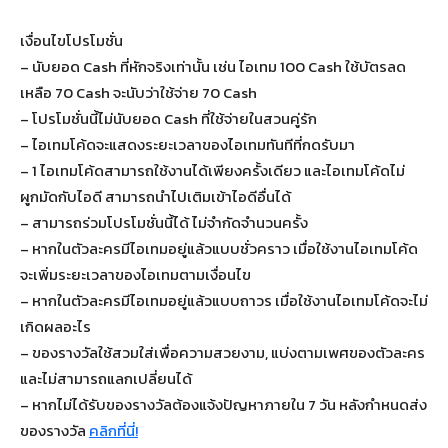
เงื่อนไขโปรโมชั่น
– นับยอด Cash ที่หักจริงเท่านั้น เช่น ไอเทม 100 Cash ใช้บัตรลด
เหลือ 70 Cash จะนับว่าใช้จ่าย 70 Cash
– โปรโมชั่นนี้ไม่นับยอด Cash ที่ใช้จ่ายในสวนคู่รัก
– ไอเทมโค้ดจะแสดงระยะเวลาของไอเทมทันทีที่กดรับมา
– 1 ไอเทมโค้ดสามารถใช้งานได้เพียงครั้งเดียว และไอเทมโค้ดไม่
ผูกมัดกับไอดี สามารถนำไปเติมเข้าไอดีอื่นได้
– สามารถร่วมโปรโมชั่นนี้ได้ ไม่จำกัดจำนวนครั้ง
– หากในตัวละครมีไอเทมอยู่แล้วแบบชั่วคราว เมื่อใช้งานไอเทมโค้ด
จะเพิ่มระยะเวลาของไอเทมตามเงื่อนไข
– หากในตัวละครมีไอเทมอยู่แล้วแบบถาวร เมื่อใช้งานไอเทมโค้ดจะไม่
เกิดผลอะไร
– ของรางวัลใช้สวมใส่เพื่อความสวยงาม, แบ่งตามเพศของตัวละคร
และไม่สามารถแลกเปลี่ยนได้
– หากไม่ได้รับของรางวัลต้องแจ้งปัญหาภายใน 7 วัน หลังกำหนดส่ง
ของรางวัล
คลิกที่นี่!