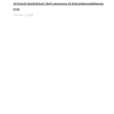
20 ปี แจกยับ รับแรร์! ผู้เล่นเก่า วัยเก๋า ออนเกมครบ 30 วันรับเลยไอเทมแรร์พร้อมของ
ถาวร!
สิงหาคม 1, 2026