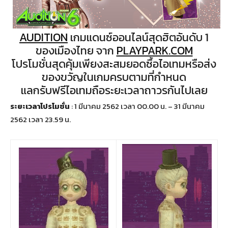
AUDITION
เกมแดนซ์ออนไลน์สุดฮิตอันดับ 1
ของเมืองไทย จาก
PLAYPARK.COM
โปรโมชั่นสุดคุ้มเพียงสะสมยอดซื้อไอเทมหรือส่ง
ของขวัญในเกมครบตามที่กำหนด
แลกรับฟรีไอเทมถือระยะเวลาถาวรกันไปเลย
ระยะเวลาโปรโมชั่น
: 1 มีนาคม 2562 เวลา 00.00 น. – 31 มีนาคม
2562 เวลา 23.59 น.