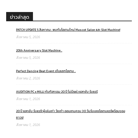
ข่าวล่าสุด
PATCH UPDATE 5 สิงหาคม : พบกับไอเทมใหม่ Mascot Salon และ Slot Machine!
สิงหาคม 5, 2026
20th Anniversary Slot Machine ..
สิงหาคม 5, 2026
Perfect Dancing Beat Event เต้นแลกไอเทม ..
สิงหาคม 2, 2026
AUDITION PC x MILLI กับกิจกรรม 20 ปี ไม่มีแผ่ว แจกยับ รับแรร์
สิงหาคม 1, 2026
20 ปี แจกยับ รับแรร์! ผู้เล่นเก่า วัยเก๋า ออนเกมครบ 30 วันรับเลยไอเทมแรร์พร้อมของ
ถาวร!
สิงหาคม 1, 2026