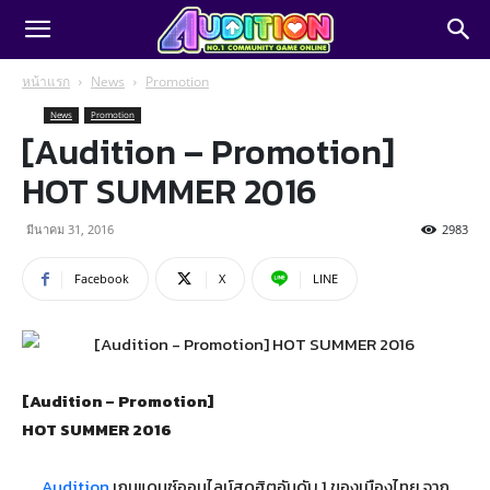
หน้าแรก
News
Promotion
News
Promotion
[Audition – Promotion]
HOT SUMMER 2016
มีนาคม 31, 2016
2983
Facebook
X
LINE
[Audition – Promotion]
HOT SUMMER 2016
Audition
เกมแดนซ์ออนไลน์สุดฮิตอันดับ 1 ของเมืองไทย จาก