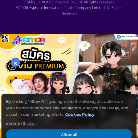
RESERVED. ©2006 Playpark Co., Ltd. All rights reserved.
©2006 Asphere Innovations Public Company Limited. All Rights
Reserved.
×
By clicking “Allow All”, you agree to the storing of cookies on
your device to enhance site navigation, analyze site usage, and
assist in our marketing efforts.
Cookies Policy
ภาษาไทย
/
English
Allow all