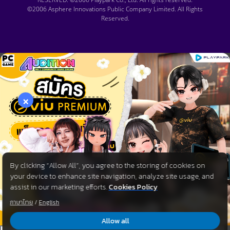
©2006 Asphere Innovations Public Company Limited. All Rights
Reserved.
×
By clicking “Allow All”, you agree to the storing of cookies on
your device to enhance site navigation, analyze site usage, and
assist in our marketing efforts.
Cookies Policy
ภาษาไทย
/
English
Allow all