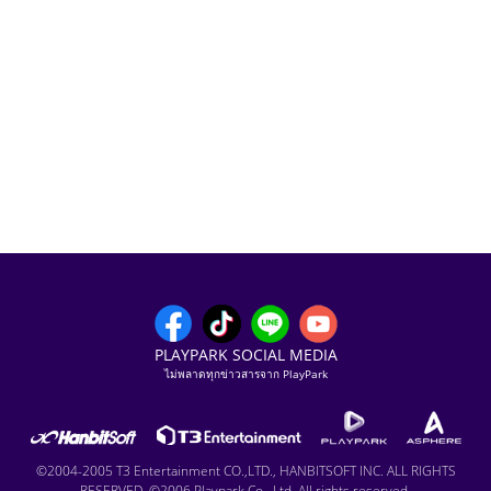
PLAYPARK SOCIAL MEDIA
ไม่พลาดทุกข่าวสารจาก PlayPark
©2004-2005 T3 Entertainment CO.,LTD., HANBITSOFT INC. ALL RIGHTS
RESERVED. ©2006 Playpark Co., Ltd. All rights reserved.