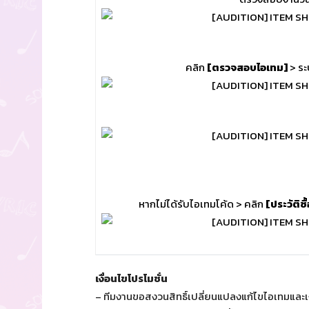
คลิก
[ตรวจสอบไอเทม]
> ระ
หากไม่ได้รับไอเทมโค้ด > คลิก
[ประวัติซื้
เงื่อนไขโปรโมชั่น
– ทีมงานขอสงวนสิทธิ์เปลี่ยนแปลงแก้ไขไอเทมและเง