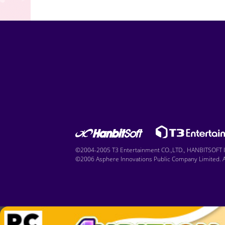
©2004-2005 T3 Entertainment CO.,LTD., HANBITSOFT IN
©2006 Asphere Innovations Public Company Limited. Al