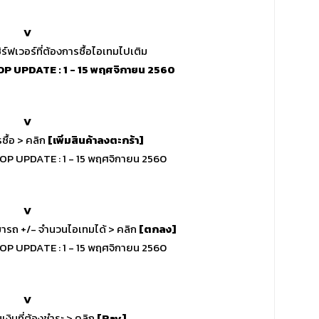
V
ซิร์ฟเวอร์ที่ต้องการซื้อไอเทมไปเติม
V
ซื้อ > คลิก
[เพิ่มสินค้าลงตะกร้า]
V
ามารถ +/- จำนวนไอเทมได้ > คลิก
[ตกลง]
V
ินที่ต้องชำระ > คลิก
[Pay]