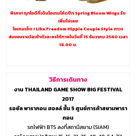
พิเศษ! ทุกไอดีที่เติมไอเทมโค้ดปีก Spring Bloom Wings รับ
เพิ่มไปเลย
ไอเทมเซ็ต I Like Freedom Hippie Couple Style ถาวร
ส่งของรางวัลเข้าตัวละครให้ภายในวันที่ 15 ธันวาคม 2560 เวลา
18.00 น.
วิธีการเดินทาง
งาน THAILAND GAME SHOW BIG FESTIVAL
2017
รอยัล พารากอน ฮอลล์ ชั้น 5 ศูนย์การค้าสยามพารา
กอน
รถไฟฟ้า BTS
ลงที่สถานีสยาม (SIAM)