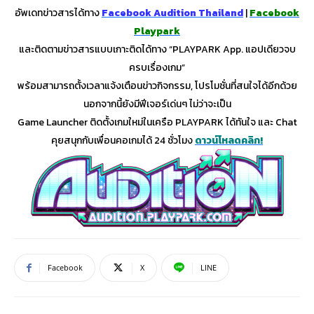
อัพเดทข่าวสารได้ทาง
Facebook Audition Thailand
|
Facebook
Playpark
และติดตามข่าวสารแบบเกาะติดได้ทาง “PLAYPARK App. แอปเดียวจบ
ครบเรื่องเกม”
พร้อมสามารถตั้งเวลาแจ้งเตือนข่าวกิจกรรม, โปรโมชั่นที่สนใจได้อีกด้วย
นอกจากนี้ยังมีฟีเจอร์เด่นๆ ไม่ว่าจะเป็น
Game Launcher ติดตั้งเกมใหม่ในเครือ PLAYPARK ได้ทันใจ และ Chat
คุยสนุกกับเพื่อนคอเกมได้ 24 ชั่วโมง
ดาวน์โหลดคลิก!
Facebook
X
LINE