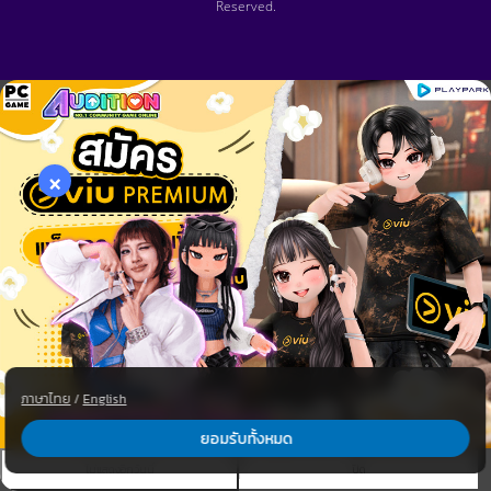
Reserved.
×
ภาษาไทย
/
English
ยอมรับทั้งหมด
ไม่แสดงอีกวันนี้
ปิด