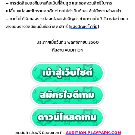
– การตัดสินของทีมงานถือเป็นที่สิ้นสุด และขอสงวนสิทธิ์ในการ
เปลี่ยนแปลงแก้ไขรายละเอียดโดยไม่จำเป็นต้องแจ้งให้ทราบล่วงหน้า
– หากไม่ได้รับของรางวัลจะต้องแจ้งปัญหาเข้ามาภายใน 7 วัน หลังกำหนด
ส่งของรางวัลมิเช่นนั้นถือว่าสละสิทธิ์
[แจ้งปัญหาได้ที่นี่]
ประกาศเมื่อวันที่ 2 พฤศจิกายน 2560
ทีมงาน AUDITION
เกมมันส์ เต้นฟรี มีของแจก ที่…
AUDITION.PLAYPARK.COM