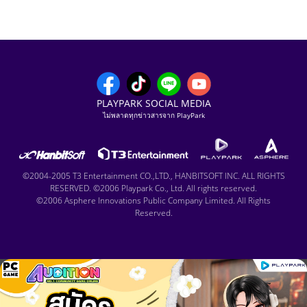
PLAYPARK SOCIAL MEDIA
ไม่พลาดทุกข่าวสารจาก PlayPark
©2004-2005 T3 Entertainment CO.,LTD., HANBITSOFT INC. ALL RIGHTS
RESERVED. ©2006 Playpark Co., Ltd. All rights reserved.
©2006 Asphere Innovations Public Company Limited. All Rights
Reserved.