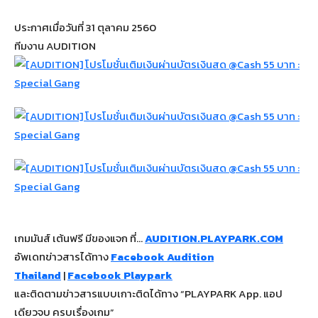
ประกาศเมื่อวันที่ 31 ตุลาคม 2560
ทีมงาน AUDITION
เกมมันส์ เต้นฟรี มีของแจก ที่…
AUDITION.PLAYPARK.COM
อัพเดทข่าวสารได้ทาง
Facebook Audition
Thailand
|
Facebook Playpark
และติดตามข่าวสารแบบเกาะติดได้ทาง “PLAYPARK App. แอป
เดียวจบ ครบเรื่องเกม”