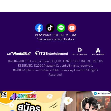
PLAYPARK SOCIAL MEDIA
ไม่พลาดทุกข่าวสารจาก PlayPark
©2004-2005 T3 Entertainment CO.,LTD., HANBITSOFT INC. ALL RIGHTS
RESERVED. ©2006 Playpark Co., Ltd. All rights reserved.
©2006 Asphere Innovations Public Company Limited. All Rights
Reserved.