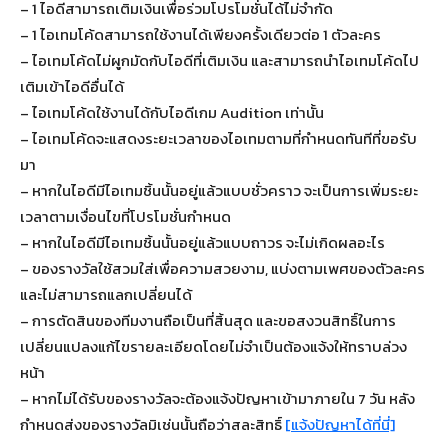
– 1 ไอดีสามารถเติมเงินเพื่อร่วมโปรโมชั่นได้ไม่จำกัด
– 1 ไอเทมโค้ดสามารถใช้งานได้เพียงครั้งเดียวต่อ 1 ตัวละคร
– ไอเทมโค้ดไม่ผูกมัดกับไอดีที่เติมเงิน และสามารถนำไอเทมโค้ดไป
เติมเข้าไอดีอื่นได้
– ไอเทมโค้ดใช้งานได้กับไอดีเกม Audition เท่านั้น
– ไอเทมโค้ดจะแสดงระยะเวลาของไอเทมตามที่กำหนดทันทีที่ขอรับ
มา
– หากในไอดีมีไอเทมชิ้นนั้นอยู่แล้วแบบชั่วคราว จะเป็นการเพิ่มระยะ
เวลาตามเงื่อนไขที่โปรโมชั่นกำหนด
– หากในไอดีมีไอเทมชิ้นนั้นอยู่แล้วแบบถาวร จะไม่เกิดผลอะไร
– ของรางวัลใช้สวมใส่เพื่อความสวยงาม, แบ่งตามเพศของตัวละคร
และไม่สามารถแลกเปลี่ยนได้
– การตัดสินของทีมงานถือเป็นที่สิ้นสุด และขอสงวนสิทธิ์ในการ
เปลี่ยนแปลงแก้ไขรายละเอียดโดยไม่จำเป็นต้องแจ้งให้ทราบล่วง
หน้า
– หากไม่ได้รับของรางวัลจะต้องแจ้งปัญหาเข้ามาภายใน 7 วัน หลัง
กำหนดส่งของรางวัลมิเช่นนั้นถือว่าสละสิทธิ์
[แจ้งปัญหาได้ที่นี่]