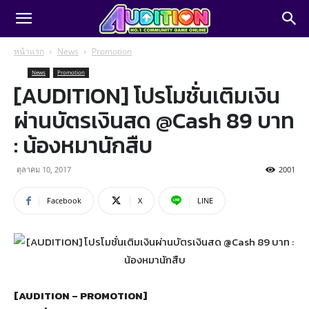
หน้าแรก
News
Promotion
News
Promotion
[AUDITION] โปรโมชั่นเติมเงิน
ผ่านบัตรเงินสด @Cash 89 บาท
: น้องหมานักสืบ
ตุลาคม 10, 2017
2001
Facebook
X
LINE
[AUDITION – PROMOTION]