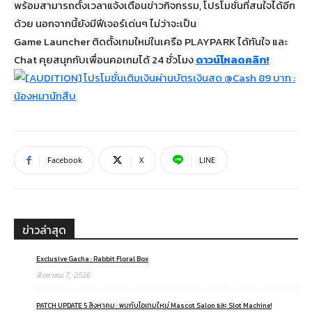
พร้อมสามารถตั้งเวลาแจ้งเตือนข่าวกิจกรรม, โปรโมชั่นที่สนใจได้อีก
ด้วย นอกจากนี้ยังมีฟีเจอร์เด่นๆ ไม่ว่าจะเป็น
Game Launcher ติดตั้งเกมใหม่ในเครือ PLAYPARK ได้ทันใจ และ
Chat คุยสนุกกับเพื่อนคอเกมได้ 24 ชั่วโมง
ดาวน์โหลดคลิก!
Facebook
X
LINE
ข่าวล่าสุด
Exclusive Gacha : Rabbit Floral Box
สิงหาคม 7, 2026
PATCH UPDATE 5 สิงหาคม : พบกับไอเทมใหม่ Mascot Salon และ Slot Machine!