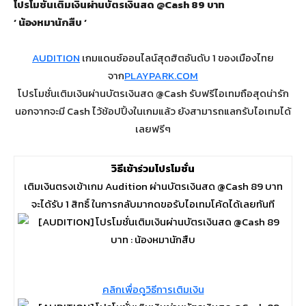
โปรโมชั่นเติมเงินผ่านบัตรเงินสด @Cash 89 บาท
‘ น้องหมานักสืบ ‘
AUDITION
เกมแดนซ์ออนไลน์สุดฮิตอันดับ 1 ของเมืองไทย
จาก
PLAYPARK.COM
โปรโมชั่นเติมเงินผ่านบัตรเงินสด @Cash รับฟรีไอเทมถือสุดน่ารัก
นอกจากจะมี Cash ไว้ช้อปปิ้งในเกมแล้ว ยังสามารถแลกรับไอเทมได้
เลยฟรีๆ
วิธีเข้าร่วมโปรโมชั่น
เติมเงินตรงเข้าเกม Audition ผ่านบัตรเงินสด @Cash 89 บาท
จะได้รับ 1 สิทธิ์ ในการกลับมากดขอรับไอเทมโค้ดได้เลยทันที
คลิกเพื่อดูวิธีการเติมเงิน