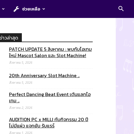
E
ช่วยเหลือ
ข่าวล่าสุด
PATCH UPDATE 5 สิงหาคม : พบกับไอเทม
ใหม่ Mascot Salon และ Slot Machine!
สิงหาคม 5, 2026
20th Anniversary Slot Machine ..
สิงหาคม 5, 2026
Perfect Dancing Beat Event เต้นแลกไอ
เทม ..
สิงหาคม 2, 2026
AUDITION PC x MILLI กับกิจกรรม 20 ปี
ไม่มีแผ่ว แจกยับ รับแรร์
สิงหาคม 1, 2026