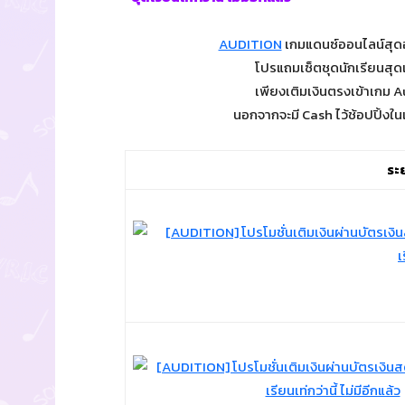
AUDITION
เกมแดนซ์ออนไลน์สุดฮ
โปรแถมเซ็ตชุดนักเรียนสุดเท
เพียงเติมเงินตรงเข้าเกม A
นอกจากจะมี Cash ไว้ช้อปปิ้ง
ระ