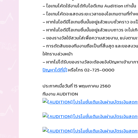
– ไอเทมโค้ดใช้งานได้กับไอดีเกม Audition เท่านั้น
– ไอเทมโค้ดจะแสดงระยะเวลาของไอเทมตามที่กำหนด
– หากในไอดีมีไอเทมชิ้นนั้นอยู่แล้วแบบชั่วคราว จะ
– หากในไอดีมีไอเทมชิ้นนั้นอยู่แล้วแบบถาวร จะไม่เ
– ของรางวัลใช้สวมใส่เพื่อความสวยงาม, แบ่งตาม
– การตัดสินของทีมงานถือเป็นที่สิ้นสุด และขอสงว
ให้ทราบล่วงหน้า
– หากไม่ได้รับของรางวัลจะต้องแจ้งปัญหาเข้ามาภาย
ปัญหาได้ที่นี่]
หรือโทร 02-725-0000
ประกาศเมื่อวันที่ 15 พฤษภาคม 2560
ทีมงาน AUDITION