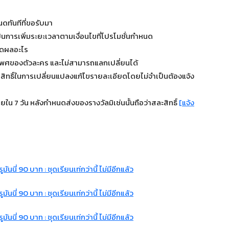
ทันทีที่ขอรับมา
เป็นการเพิ่มระยะเวลาตามเงื่อนไขที่โปรโมชั่นกำหนด
กิดผลอะไร
เพศของตัวละคร และไม่สามารถแลกเปลี่ยนได้
นสิทธิ์ในการเปลี่ยนแปลงแก้ไขรายละเอียดโดยไม่จำเป็นต้องแจ้ง
ใน 7 วัน หลังกำหนดส่งของรางวัลมิเช่นนั้นถือว่าสละสิทธิ์
[แจ้ง