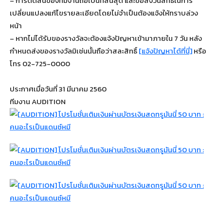
– การตัดสินของทีมงานถือเป็นที่สิ้นสุด และขอสงวนสิทธิ์ในการ
เปลี่ยนแปลงแก้ไขรายละเอียดโดยไม่จำเป็นต้องแจ้งให้ทราบล่วง
หน้า
– หากไม่ได้รับของรางวัลจะต้องแจ้งปัญหาเข้ามาภายใน 7 วัน หลัง
กำหนดส่งของรางวัลมิเช่นนั้นถือว่าสละสิทธิ์
[แจ้งปัญหาได้ที่นี่]
หรือ
โทร 02-725-0000
ประกาศเมื่อวันที่ 31 มีนาคม 2560
ทีมงาน AUDITION