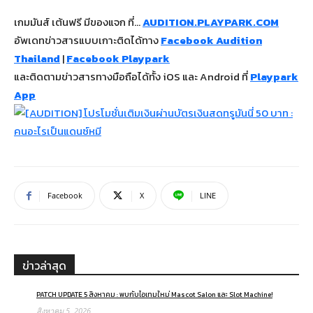
เกมมันส์ เต้นฟรี มีของแจก ที่…
AUDITION.PLAYPARK.COM
อัพเดทข่าวสารแบบเกาะติดได้ทาง
Facebook Audition
Thailand
|
Facebook Playpark
และติดตามข่าวสารทางมือถือได้ทั้ง iOS และ Android ที่
Playpark
App
Facebook
X
LINE
ข่าวล่าสุด
PATCH UPDATE 5 สิงหาคม : พบกับไอเทมใหม่ Mascot Salon และ Slot Machine!
สิงหาคม 5, 2026