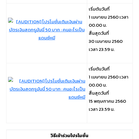
เริ่มต้นวันที่
1 เมษายน 2560 เวลา
00.00 น.
สิ้นสุดวันที่
30 เมษายน 2560
เวลา 23.59 น.
เริ่มต้นวันที่
1 เมษายน 2560 เวลา
00.00 น.
สิ้นสุดวันที่
15 พฤษภาคม 2560
เวลา 23.59 น.
วิธีเข้าร่วมโปรโมชั่น