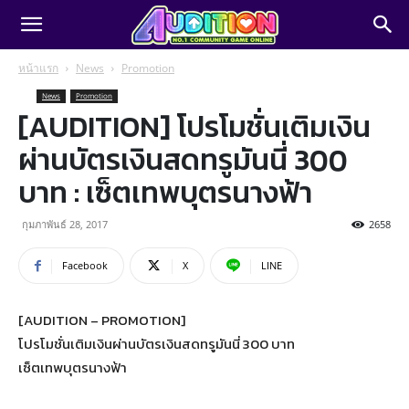
หน้าแรก
News
Promotion
News
Promotion
[AUDITION] โปรโมชั่นเติมเงิน
ผ่านบัตรเงินสดทรูมันนี่ 300
บาท : เซ็ตเทพบุตรนางฟ้า
กุมภาพันธ์ 28, 2017
2658
Facebook
X
LINE
[AUDITION – PROMOTION]
โปรโมชั่นเติมเงินผ่านบัตรเงินสดทรูมันนี่ 300 บาท
เซ็ตเทพบุตรนางฟ้า