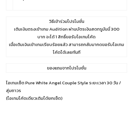
วิธีเข้าร่วมโปรโมชั่น
เติมเงินตรงเข้าเกม Audition ผ่านบัตรเงินสดทรูมันนี่ 300
บาท จะได้ 1 สิทธิ์ขอรับไอเทมโค้ด
เมื่อเติมเงินเข้าเกมเรียบร้อยแล้ว สามารถกลับมากดขอรับไอเทม
โค้ดได้เลยทันที
ของแถมจากโปรโมชั่น
ไอเทมเซ็ต Pure White Angel Couple Style ระยะเวลา 30 วัน /
สุ่มถาวร
(ไอเทมโค้ดเดียวเติมได้ยกเซ็ต)