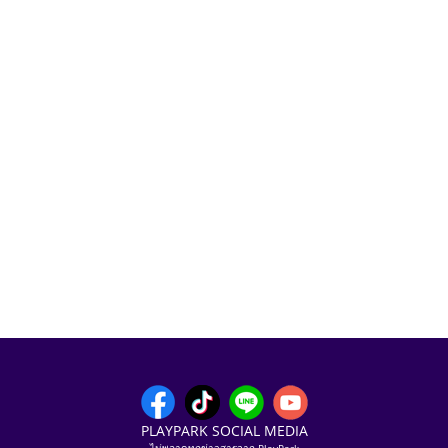
PLAYPARK SOCIAL MEDIA