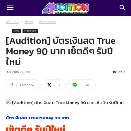
หน้าแรก
News
Promotion
News
Promotion
[Audition] บัตรเงินสด True
Money 90 บาท เซ็ตดีๆ รับปี
ใหม่
ธันวาคม 27, 2015
2953
Facebook
X
LINE
บัตรเงินสด
True Money 90 บาท
เซ็ตดีๆ รับปีใหม่