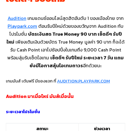
Audition
เกมแดนซ์ออนไลน์สุดฮิตอันดับ 1 ของเมืองไทย จาก
Playpark.com
ต้อนรับปีใหม่ด้วยของขวัญจาก Audition กับ
โปรโมชั่น
บัตรเงินสด True Money 90 บาท เซ็ตดีๆ รับปี
ใหม่
เพียงเติมเงินด้วยบัตร True Money มูลค่า 90 บาท ก็จะได้
รับ Cash Point เอาไปช้อปปิ้งในเกมถึง 9,000 Cash Point
พร้อมสุ่มรับเซ็ตไอเทม
เซ็ตดีๆ รับปีใหม่ ระยะเวลา 7 วัน แถม
ยังมีโอกาสลุ้นไอเทมถาวร
อีกด้วยนะ
เกมมันส์ เต้นฟรี มีของแจก ที่
AUDITION.PLAYPARK.COM
Audition มาเมื่อไหร่ มันส์เมื่อนั้น
ระยะเวลาโปรโมชั่น
สถานะ
ช่วงเวลา