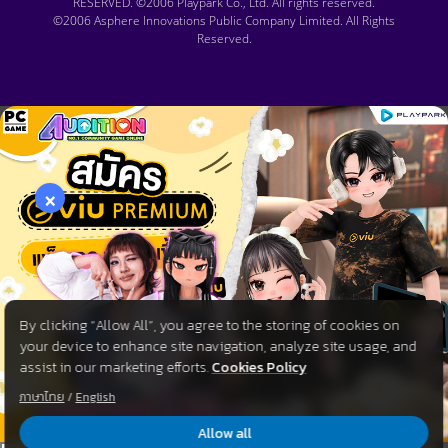
RESERVED. ©2006 Playpark Co., Ltd. All rights reserved.
©2006 Asphere Innovations Public Company Limited. All Rights
Reserved.
×
By clicking “Allow All”, you agree to the storing of cookies on
your device to enhance site navigation, analyze site usage, and
assist in our marketing efforts.
Cookies Policy
ภาษาไทย
/
English
Allow all