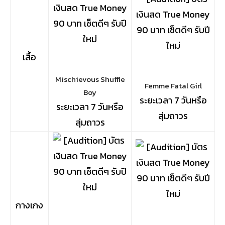
เสื้อ
Mischievous Shuffle
Femme Fatal Girl
Boy
ระยะเวลา 7 วันหรือ
ระยะเวลา 7 วันหรือ
สุ่มถาวร
สุ่มถาวร
กางเกง