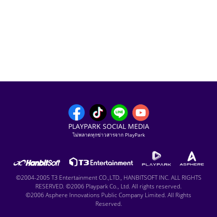
PLAYPARK SOCIAL MEDIA
ไม่พลาดทุกข่าวสารจาก PlayPark
©2004-2005 T3 Entertainment CO.,LTD., HANBITSOFT INC. ALL RIGHTS
RESERVED. ©2006 Playpark Co., Ltd. All rights reserved.
©2006 Asphere Innovations Public Company Limited. All Rights
Reserved.