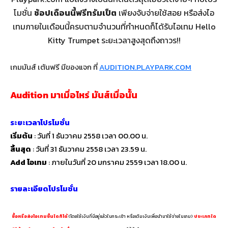
โมชั่น
ช้อปเดือนนี้ฟรีทรัมเป็ต
เพียงจับจ่ายใช้สอย หรือส่งไอ
เทมภายในเดือนนี้ครบตามจำนวนที่กำหนดก็ได้รับไอเทม Hello
Kitty Trumpet ระยะเวลาสูงสุดถึงถาวร!!
เกมมันส์ เต้นฟรี มีของแจก ที่
AUDITION.PLAYPARK.COM
Audition มาเมื่อไหร่ มันส์เมื่อนั้น
ระยะเวลาโปรโมชั่น
เริ่มต้น
: วันที่ 1 ธันวาคม 2558 เวลา 00.00 น.
สิ้นสุด
: วันที่ 31 ธันวาคม 2558 เวลา 23.59 น.
Add ไอเทม
: ภายในวันที่ 20 มกราคม 2559 เวลา 18.00 น.
รายละเอียดโปรโมชั่น
ซื้อหรือส่งไอเทมชิ้นใดก็ได้
(โดยใช้เงินที่มีอยู่แล้วในกระเป๋า หรือเติมเงินเพื่อนำมาใช้จ่ายในเกม)
ประเภทใด