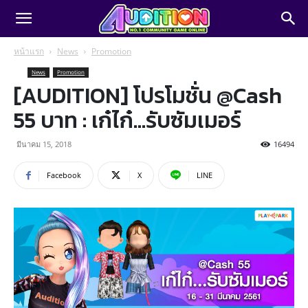
หน้าแรก
News
Promotion
News
Promotion
[AUDITION] โปรโมชั่น @Cash
55 บาท : เก๋ไก๋…รับซัมเมอร์
มีนาคม 15, 2018
16494
Facebook
X
LINE