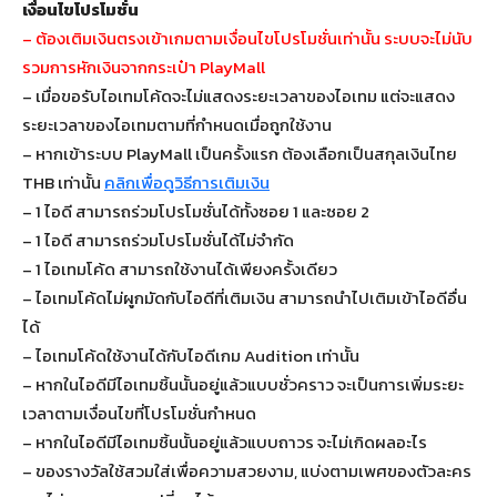
เงื่อนไขโปรโมชั่น
– ต้องเติมเงินตรงเข้าเกมตามเงื่อนไขโปรโมชั่นเท่านั้น ระบบจะไม่นับ
รวมการหักเงินจากกระเป๋า PlayMall
– เมื่อขอรับไอเทมโค้ดจะไม่แสดงระยะเวลาของไอเทม แต่จะแสดง
ระยะเวลาของไอเทมตามที่กำหนดเมื่อถูกใช้งาน
– หากเข้าระบบ PlayMall เป็นครั้งแรก ต้องเลือกเป็นสกุลเงินไทย
THB เท่านั้น
คลิกเพื่อดูวิธีการเติมเงิน
– 1 ไอดี สามารถร่วมโปรโมชั่นได้ทั้งซอย 1 และซอย 2
– 1 ไอดี สามารถร่วมโปรโมชั่นได้ไม่จำกัด
– 1 ไอเทมโค้ด สามารถใช้งานได้เพียงครั้งเดียว
– ไอเทมโค้ดไม่ผูกมัดกับไอดีที่เติมเงิน สามารถนำไปเติมเข้าไอดีอื่น
ได้
– ไอเทมโค้ดใช้งานได้กับไอดีเกม Audition เท่านั้น
– หากในไอดีมีไอเทมชิ้นนั้นอยู่แล้วแบบชั่วคราว จะเป็นการเพิ่มระยะ
เวลาตามเงื่อนไขที่โปรโมชั่นกำหนด
– หากในไอดีมีไอเทมชิ้นนั้นอยู่แล้วแบบถาวร จะไม่เกิดผลอะไร
– ของรางวัลใช้สวมใส่เพื่อความสวยงาม, แบ่งตามเพศของตัวละคร