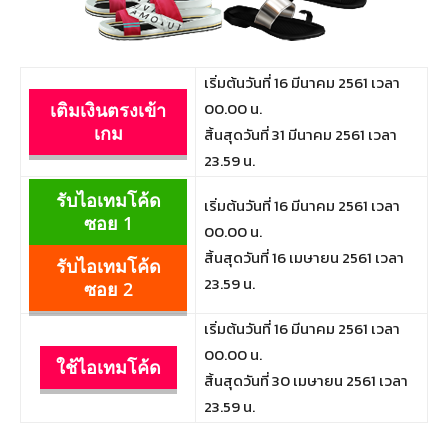
เริ่มต้นวันที่ 16 มีนาคม 2561 เวลา
00.00 น.
เติมเงินตรงเข้า
เกม
สิ้นสุดวันที่ 31 มีนาคม 2561 เวลา
23.59 น.
รับไอเทมโค้ด
เริ่มต้นวันที่ 16 มีนาคม 2561 เวลา
ซอย 1
00.00 น.
สิ้นสุดวันที่ 16 เมษายน 2561 เวลา
รับไอเทมโค้ด
23.59 น.
ซอย 2
เริ่มต้นวันที่ 16 มีนาคม 2561 เวลา
00.00 น.
ใช้ไอเทมโค้ด
สิ้นสุดวันที่ 30 เมษายน 2561 เวลา
23.59 น.