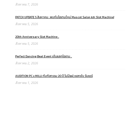
สิงหาคม 7, 2026
PATCH UPDATE 5 สิงหาคม : พบกับไอเทมใหม่ Mascot Salon และ Slot Machine!
สิงหาคม 5, 2026
20th Anniversary Slot Machine ..
สิงหาคม 5, 2026
Perfect Dancing Beat Event เต้นแลกไอเทม ..
สิงหาคม 2, 2026
AUDITION PC x MILLI กับกิจกรรม 20 ปี ไม่มีแผ่ว แจกยับ รับแรร์
สิงหาคม 1, 2026