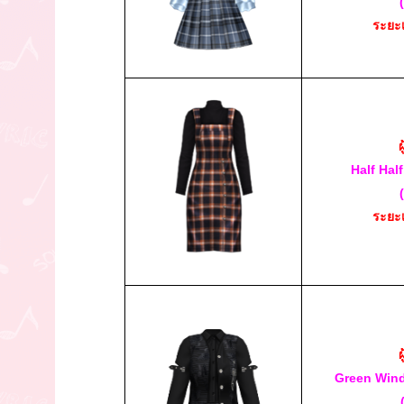
ระยะ
ผ
Half Hal
ระยะ
ผ
Green Win