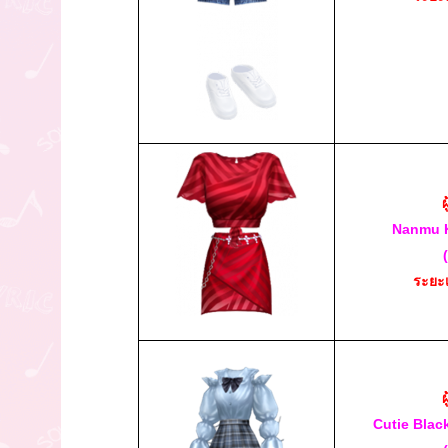
ผ
Nanmu 
ระยะ
ผ
Cutie Blac