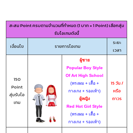
สะสม Point ครบตามจำนวนที่กำหนด (1 บาท = 1 Point) เลือกสุ่ม
รับไอเทมดังนี้
ระยะ
เงื่อนไข
รายการไอเทม
เวลา
ผู้ชาย
Popular Boy Style
Of Art High School
150
15 วัน /
(ทรงผม + เสื้อ +
Point
หรือ
กางเกง + รองเท้า)
สุ่มรับไอ
ถาวร
ผู้หญิง
เทม
Red Hot Girl Style
(ทรงผม + เสื้อ +
กางเกง + รองเท้า)