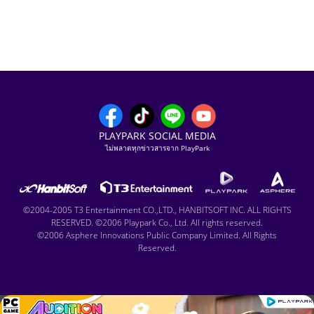
PLAYPARK SOCIAL MEDIA
ไม่พลาดทุกข่าวสารจาก PlayPark
©2004-2005 T3 Entertainment CO.,LTD., HANBITSOFT INC. ALL RIGHTS
RESERVED. ©2006 Playpark Co., Ltd. All rights reserved.
©2006 Asphere Innovations Public Company Limited. All Rights
Reserved.