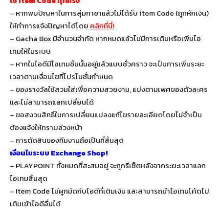
ใช้ Item Code ทุกครั้ง
– หากพบปัญหาในการสุ่มกาชาแล้วไม่ได้รับ item Code (ถูกหักเงิน)
ให้ทำการแจ้งปัญหาได้โดย
คลิกที่นี่!
– Gacha Box มีจำนวนจำกัด หากหมดแล้วไม่มีการเติมหรือเพิ่มไอ
เทมให้ในระบบ
– หากในไอดีมีไอเทมชิ้นนั้นอยู่แล้วแบบชั่วคราว จะเป็นการเพิ่มระยะ
เวลาตามเงื่อนไขที่โปรโมชั่นกำหนด
– ของรางวัลใช้สวมใส่เพื่อความสวยงาม, แบ่งตามเพศของตัวละคร
และไม่สามารถแลกเปลี่ยนได้
– ขอสงวนสิทธิ์ในการเปลี่ยนแปลงแก้ไขรายละเอียดโดยไม่จำเป็น
ต้องแจ้งให้ทราบล่วงหน้า
– การตัดสินของทีมงานถือเป็นที่สิ้นสุด
เงื่อนไขระบบ Exchange Shop!
– PLAYPOINT ทั้งหมดที่สะสมอยู่ จะถูกรีเซ็ตหลังจากระยะเวลาแลก
ไอเทมสิ้นสุด
– Item Code ไม่ผูกมัดกับไอดีที่เติมเงิน และสามารถนำไอเทมโค้ดไป
เติมเข้าไอดีอื่นได้