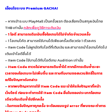
เงื่อนไขระบบ Premium GACHA!
– หากเข้าระบบ PlayMall เป็นครั้งแรก ต้องเลือกเป็นสกุลเงินไทย
THB เท่านั้น
คลิกเพื่อดูวิธีการเติมเงิน
–
1 ไอดี สามารถเติมเงินซื้อไอเทมได้ไม่จำกัดจำนวนครั้ง
– 1 ไอเทมโค้ด สามารถใช้งานได้เพียงครั้งเดียวต่อ 1 ตัวละคร
– Item Code ไม่ผูกมัดกับไอดีที่เติมเงิน และสามารถนำไอเทมโค้ดไป
เติมเข้าไอดีอื่นได้
– Item Code ใช้งานได้กับไอดีเกม Audition เท่านั้น
–
Item Code ถาวรไม่สามารถเติมซ้ำได้ หากมีการเติมซ้ำระยะ
เวลาของไอเทมจะไม่เพิ่มขึ้น และทางทีมงานขอสงวนสิทธิ์ในการ
แก้ไขปัญหาดังกล่าว
–
หากพบปัญหาการใช้ Item Code แนะนำให้แจ้งปัญหาที่หน้า
เว็บไซต์ ก่อนจะทำการใช้ Item Code อื่นในของประเภทไอเทม
เดียวกันเติมซ้ำไปอีกครั้ง
–
ในการแจ้งปัญหาทุกครั้ง จะต้องแนบรูป error ที่พบขณะทำการ