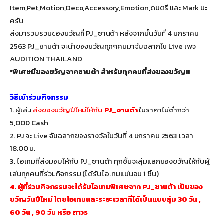
Item,Pet,Motion,Deco,Accessory,Emotion,ดนตรี และ Mark นะ
ครับ
ส่งมารวบรวมของขวัญที่ PJ_ซานต้า หลังจากนั้นวันที่ 4 มกราคม
2563 PJ_ซานต้า จะนำของขวัญทุกๆคนมาจับฉลากใน Live เพจ
AUDITION THAILAND
*พิเศษมีของขวัญจากซานต้า สำหรับทุกคนที่ส่งของขวัญ!!
วิธีเข้าร่วมกิจกรรม
1. ผู้เล่น
ส่งของขวัญปีใหม่ให้กับ
PJ_ซานต้า
ในราคาไม่ต่ำกว่า
5,000 Cash
2. PJ จะ Live จับฉลากของรางวัลในวันที่ 4 มกราคม 2563 เวลา
18.00 น.
3. ไอเทมที่ส่งมอบให้กับ PJ_ซานต้า ทุกชิ้นจะสุ่มแลกของขวัญให้กับผู้
เล่นทุกคนที่ร่วมกิจกรรม (ได้รับไอเทมแน่นอน 1 ชิ้น)
4. ผู้ที่ร่วมกิจกรรมจะได้รับไอเทมพิเศษจาก PJ_ซานต้า เป็นของ
ขวัญวันปีใหม่ โดยไอเทมและระยะเวลาที่ได้เป็นแบบสุ่ม 30 วัน ,
60 วัน , 90 วัน หรือ ถาวร