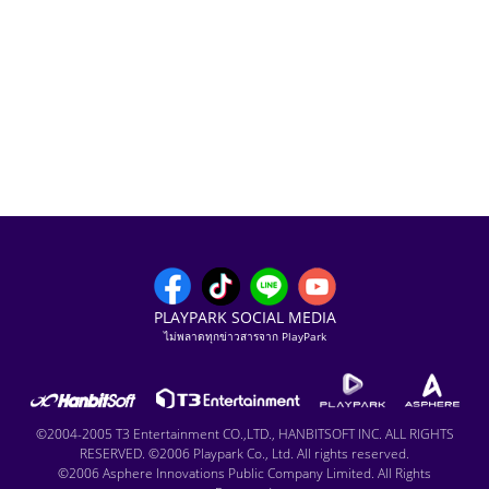
PLAYPARK SOCIAL MEDIA
ไม่พลาดทุกข่าวสารจาก PlayPark
©2004-2005 T3 Entertainment CO.,LTD., HANBITSOFT INC. ALL RIGHTS
RESERVED. ©2006 Playpark Co., Ltd. All rights reserved.
©2006 Asphere Innovations Public Company Limited. All Rights