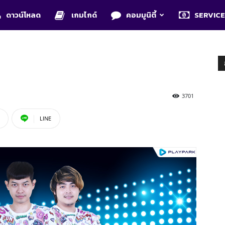
ดาวน์โหลด
เกมไกด์
คอมมูนิตี้
SERVIC
3701
LINE