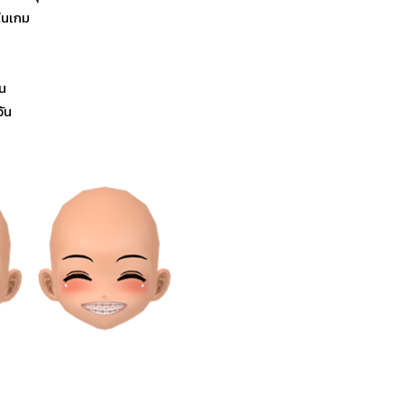
ในเกม
ัน
ัน