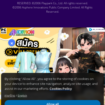
RESERVED. ©2006 Playpark Co., Ltd. All rights reserved.
©2006 Asphere Innovations Public Company Limited. All Rights
Reserved.
×
By clicking “Allow All”, you agree to the storing of cookies on
your device to enhance site navigation, analyze site usage, and
assist in our marketing efforts.
Cookies Policy
ภาษาไทย
/
English
Allow all