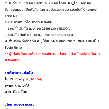
2.
รับจำนวน 48 คน แบ่งทีมละ 24 คน โดยมี PJ_โก๋แบงค์ และ
PJ_แซลมอน เป็นหัวทีม ในการแข่งแต่ละรอบ แข่งขันที่ Channel
Free 1/1
3. ประกาศทีมที่ได้เข้าร่วมแข่งขัน
– รอบที่ 1 วันที่ 3 เมษายน 2566 เวลา 18.00 น.
– รอบที่ 2 วันที่ 10 เมษายน 2566 เวลา 18.00 น.
4. สำหรับผู้ที่เลือกทีม PJ_โก๋แบงค์ จะมีแต้มต่อ 2 แสนคะแนน เป็น
โบนัสพิเศษ
** ผู้เล่นที่เป็นรายชื่อแรกของทีมแซลม่อนในแต่ละห้องต้องเป็นคน
สร้างห้อง
: กติกาการแข่งขัน :
โหมด : Crazy 4
(ปิดแดง)
เพลง : ตามใจ PJ
ฉาก : ห้องเรียน
: ไอเทมของรางวัล :