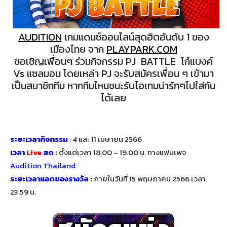
AUDITION
เกมแดนซ์ออนไลน์สุดฮิตอันดับ 1 ของ
เมืองไทย จาก
PLAYPARK.COM
ขอเชิญเพื่อนๆ ร่วมกิจกรรม PJ
BATTLE โก๋แบงค์
Vs แซลมอน โดยเหล่า PJ จะรับสมัคร
เพื่อน ๆ เข้ามา
เป็นสมาชิก
ทีม หากทีมไหนชนะรับไอเทมน่ารักๆไปใส่กัน
ได้เลย
ระยะเวลากิจกรรม
:
4 และ 11 เมษายน 2566
เวลา
Live
สด :
ตั้งแต่เวลา 18.00 – 19.00 น. ทางแฟนเพจ
Audition Thailand
ระยะเวลาแอดของรางวัล :
ภายในวันที่ 15 พฤษภาคม 2566 เวลา
23.59 น.