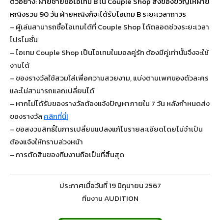
ตัวอย่าง: ฝ่ายชายซื้อไอเทม B ใน Couple Shop ส่งของขวัญให้ฝ่าย
หญิงรวม 90 วัน ฝ่ายหญิงก็จะได้รับไอเทม B ระยะเวลาถาวร
– ผู้เล่นสามารถซื้อไอเทมได้ที่ Couple Shop ได้ตลอดช่วงระยะเวลา
โปรโมชั่น
– ไอเทม Couple Shop เป็นไอเทมในมอลคู่รัก ต้องมีคู่เท่านั้นจึงจะใช้
งานได้
– ของรางวัลใช้สวมใส่เพื่อความสวยงาม, แบ่งตามเพศของตัวละคร
และไม่สามารถแลกเปลี่ยนได้
– หากไม่ได้รับของรางวัลต้องแจ้งปัญหาภายใน 7 วัน หลังกำหนดส่ง
ของรางวัล
คลิกที่นี่!
– ขอสงวนสิทธิ์ในการเปลี่ยนแปลงแก้ไขรายละเอียดโดยไม่จำเป็น
ต้องแจ้งให้ทราบล่วงหน้า
– การตัดสินของทีมงานถือเป็นที่สิ้นสุด
ประกาศเมื่อวันที่ 19 มิถุนายน 2567
ทีมงาน AUDITION