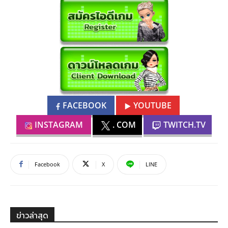
FACEBOOK
YOUTUBE
INSTAGRAM
. COM
TWITCH.TV
Facebook
X
LINE
ข่าวล่าสุด