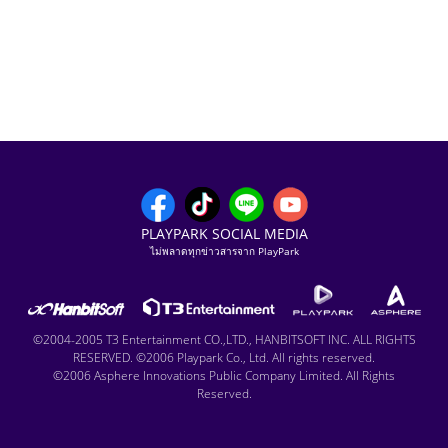
PLAYPARK SOCIAL MEDIA
ไม่พลาดทุกข่าวสารจาก PlayPark
©2004-2005 T3 Entertainment CO.,LTD., HANBITSOFT INC. ALL RIGHTS
RESERVED. ©2006 Playpark Co., Ltd. All rights reserved.
©2006 Asphere Innovations Public Company Limited. All Rights
Reserved.