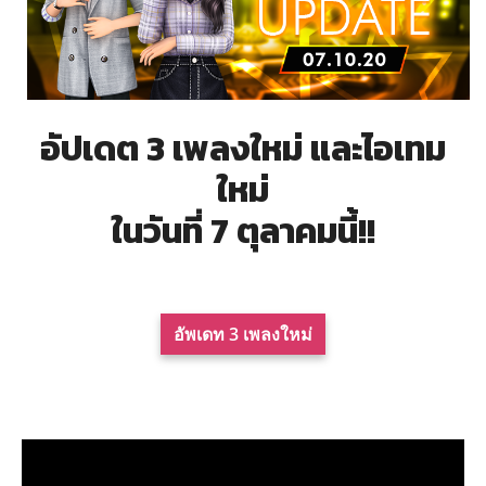
อัปเดต 3 เพลงใหม่ และไอเทม
ใหม่
ในวันที่ 7 ตุลาคมนี้!!
อัพเดท 3 เพลงใหม่