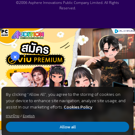
©2006 Asphere Innovations Public Company Limited. All Rights
Reserved.
×
By clicking “Allow All”, you agree to the storing of cookies on
your device to enhance site navigation, analyze site usage, and
assist in our marketing efforts.
Cookies Policy
ภาษาไทย
/
English
Allow all