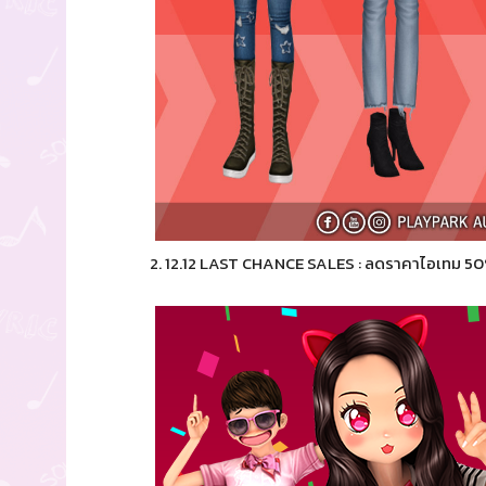
2. 12.12 LAST CHANCE SALES : ลดราคาไอเทม 50% กว