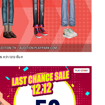
่า 1212 ชิ้น !!