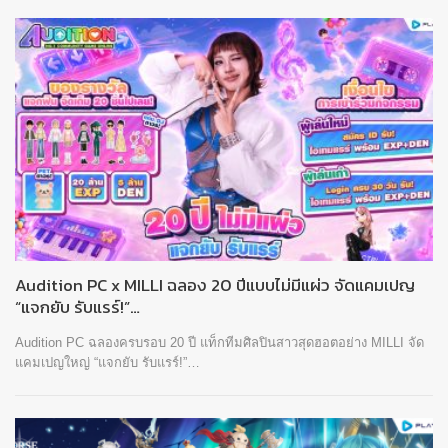
Audition PC x MILLI ฉลอง 20 ปีแบบไม่มีแผ่ว จัดแคมเปญ
“แจกยับ รับแรร์!”…
Audition PC ฉลองครบรอบ 20 ปี แท็กทีมศิลปินสาวสุดฮอตอย่าง MILLI จัด
แคมเปญใหญ่ “แจกยับ รับแรร์!”…