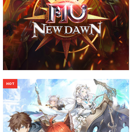
ออกผจญภัยเหนือตำนานในโลกแฟนตาซี ร่วมต่อสู้เคียงบ่าเคียงไหล่กับ