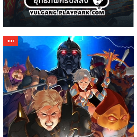
Rakion เน้นการต่อสู้ดาบกับดาบที่มันส์หยด ด้วยตัวละครและฉากสไตล์
RPG พร้อมกับแผนการต่อสู้เชิงกลยุทธ์ที่เจ๋งที่สุด เพื่อมอบ
ประสบการณ์การต่อสู้สุดระห่ำให้คุณ!
Website
Download