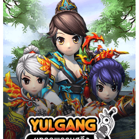
ยุทธภพครบสลึง จากการ์ตูนดัง สู่เกม MMORPG ยอดฮิต กว่า 7 ล้าน
ไอดี
Website
Download