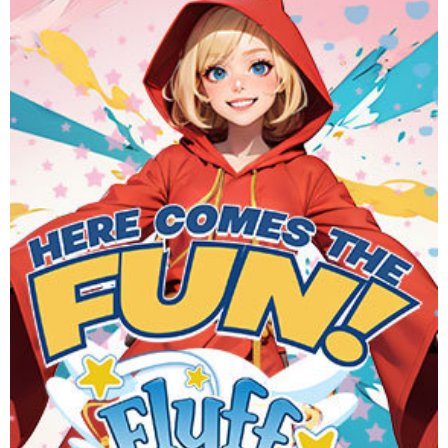
Flyff is a colorful MMORPG where you can explore, fight
monsters, and fly through the skies using brooms or wings.
Dive into quests and join a vibrant community for an
immersive gaming experience. One FUN universe, On any
device.
Website
Download