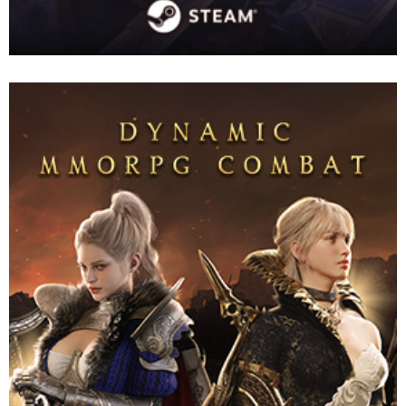
เกม MMORPG ยักษ์ใหญ่ที่สามารถเปลี่ยนอาวุธและสกิลขณะต่อสู้ได้
อย่างอิสระ พร้อมรับมืออย่างมีกลยุทธ์! เชิญพบกับโลกทัศน์และคอน
เทนต์อันน่าหลงใหลของ LORDNINE
Website
Download