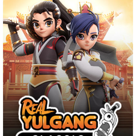
ปฐมบทจ้าวยุทธภพ เกมมือถือสุดคลาสสิก ลิขสิทธิ์แท้
Website
Download