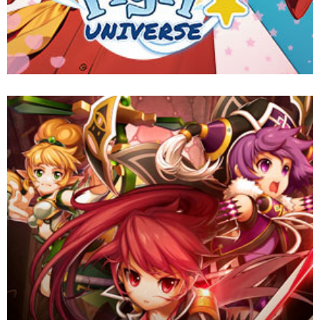
GrandChase beckons adventurers to an anime-inspired realm!
Craft your hero, gear up, and defend Aernas in this thrilling
action-RPG. Solo dungeons or daring raids with friends, it's an
epic quest for glory!
Website
Download