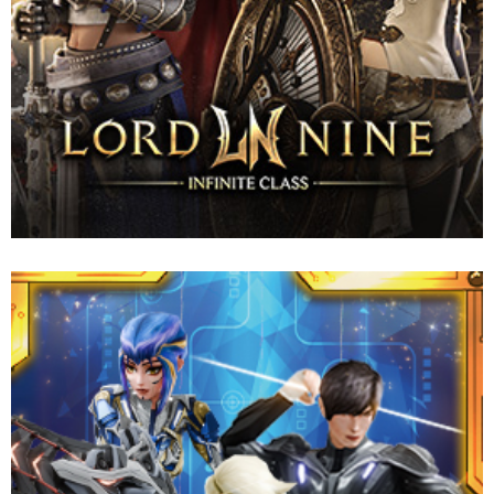
เกม MMORPG ธีมโรงเรียนสุดคลาสสิกที่ชวนให้คิดถึง ตอนนี้มาอยู่บน
มือถือแล้ว! เลือกโรงเรียน สร้างตัวละครของคุณ และครองความเป็น
หนึ่งใน ‘School War’ ไปพร้อมกับองค์กรของคุณ เดินไปด้วยกันสู่