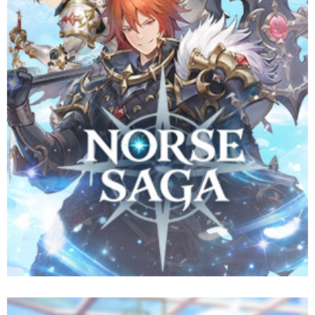
คู่หูสุดคิวท์ และผนึกกำลังกับเทพธิดาแห่งโชคชะตาเพื่อปกป้อง
อาณาจักร Aesir จากมหันตภัยวันสิ้นโลก
Website
Pre-Register