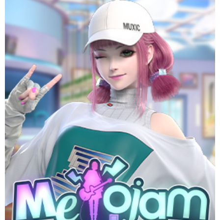
ที่สุดของเกมดนตรีที่ใครๆก็ต้องแจม ฟอร์มวงโลดแล่นไปในโลกแห่ง
ดนตรี กับเพลงฮิตติดชาร์ตกว่า 100 เพลง มันส์ครบทุกแนว MELOJAM
มันส์ทุก BEAT กรี๊ดทุก MELODY เพราะดนตรีเป็นได้ทุกสิ่ง
Website
Download