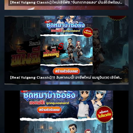
[Real Yulgang Classic] ใหม่เซิร์ฟ8 “จันทราทอแสง” มันส์ได้พร้อมกัน 11 สิงหาคม นี้!!
[Real Yulgang Classic] 11 สิงหาคมนี้! อาชีพใหม่ แมยูจิน(ช) เซิร์ฟเวอร์ 8 จันทราทอแสงและกิจกรรมมากมาย