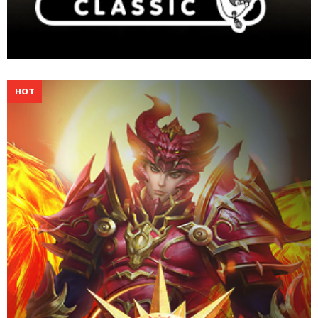
ร่วมสัมผัสความมันส์ตามแบบ MU ต้นฉบับที่คุณคุ้นเคย พร้อมกับการ
ผจญภัยครั้งใหม่ในโลกแห่ง MU New Dawn
Website
Download