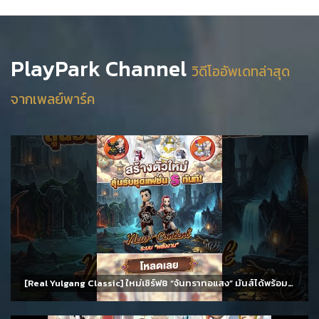
PlayPark Channel
วิดีโออัพเดทล่าสุด
จากเพลย์พาร์ค
[Real Yulgang Classic] ใหม่เซิร์ฟ8 “จันทราทอแสง” มันส์ได้พร้อมกัน 11 สิงหาคม นี้!!