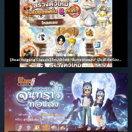
[Real Yulgang Classic] ใหม่เซิร์ฟ8 “จันทราทอแสง” มันส์ได้พร้อมกัน 11 สิงหาคม นี้!!