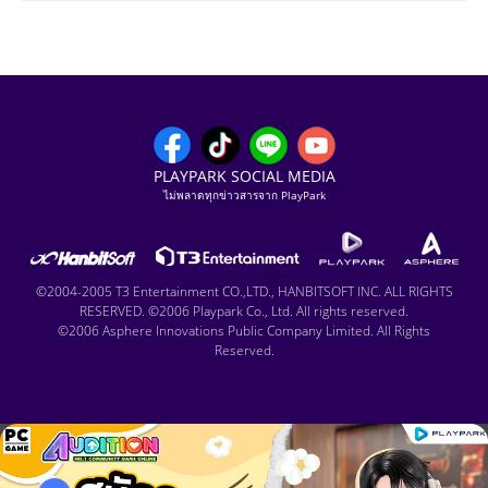
PLAYPARK SOCIAL MEDIA
ไม่พลาดทุกข่าวสารจาก PlayPark
©2004-2005 T3 Entertainment CO.,LTD., HANBITSOFT INC. ALL RIGHTS
RESERVED. ©2006 Playpark Co., Ltd. All rights reserved.
©2006 Asphere Innovations Public Company Limited. All Rights
Reserved.