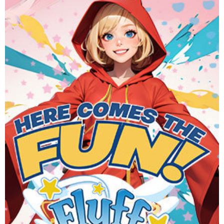
Flyff is a colorful MMORPG where you can explore, fight
monsters, and fly through the skies using brooms or wings.
Dive into quests and join a vibrant community for an
immersive gaming experience. One FUN universe, On any
device.
Website
Download