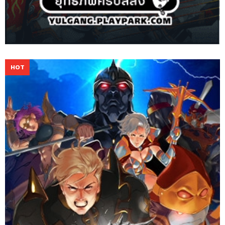
Rakion เน้นการต่อสู้ดาบกับดาบที่มันส์หยด ด้วยตัวละครและฉากสไตล์
RPG พร้อมกับแผนการต่อสู้เชิงกลยุทธ์ที่เจ๋งที่สุด เพื่อมอบ
ประสบการณ์การต่อสู้สุดระห่ำให้คุณ!
Website
Download