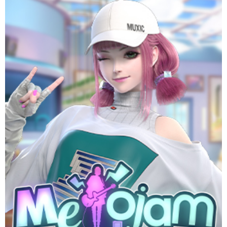
ที่สุดของเกมดนตรีที่ใครๆก็ต้องแจม ฟอร์มวงโลดแล่นไปในโลกแห่ง
ดนตรี กับเพลงฮิตติดชาร์ตกว่า 100 เพลง มันส์ครบทุกแนว MELOJAM
มันส์ทุก BEAT กรี๊ดทุก MELODY เพราะดนตรีเป็นได้ทุกสิ่ง
Website
Download