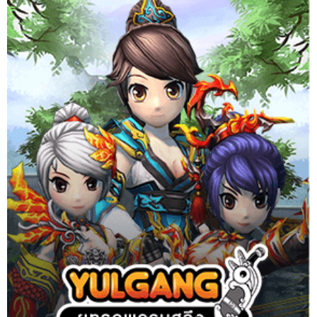
ยุทธภพครบสลึง จากการ์ตูนดัง สู่เกม MMORPG ยอดฮิต กว่า 7 ล้าน
ไอดี
Website
Download