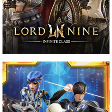
เกม MMORPG ธีมโรงเรียนสุดคลาสสิกที่ชวนให้คิดถึง ตอนนี้มาอยู่บน
มือถือแล้ว! เลือกโรงเรียน สร้างตัวละครของคุณ และครองความเป็น
หนึ่งใน ‘School War’ ไปพร้อมกับองค์กรของคุณ เดินไปด้วยกันสู่