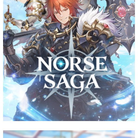
คู่หูสุดคิวท์ และผนึกกำลังกับเทพธิดาแห่งโชคชะตาเพื่อปกป้อง
อาณาจักร Aesir จากมหันตภัยวันสิ้นโลก
Website
Pre-Register