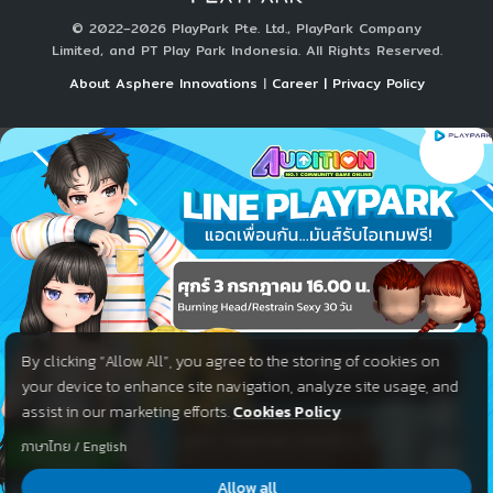
© 2022–2026 PlayPark Pte. Ltd., PlayPark Company
Limited, and PT Play Park Indonesia. All Rights Reserved.
About Asphere Innovations
|
Career |
Privacy Policy
By clicking “Allow All”, you agree to the storing of cookies on
your device to enhance site navigation, analyze site usage, and
assist in our marketing efforts.
Cookies Policy
ภาษาไทย
/
English
Allow all