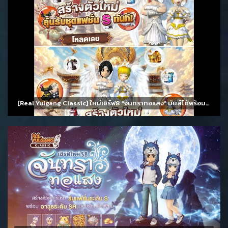
[Real Yulgang Classic] ใหม่เซิร์ฟ8 “จันทราทอแสง” มันส์ได้พร้อมกัน 11 สิงหาคม นี้!!