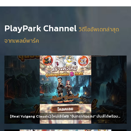
PlayPark Channel
วิดีโออัพเดทล่าสุด
จากเพลย์พาร์ค
[Real Yulgang Classic] ใหม่เซิร์ฟ8 “จันทราทอแสง” มันส์ได้พร้อมกัน 11 สิงหาคม นี้!!