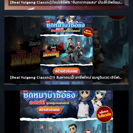
[Real Yulgang Classic] ใหม่เซิร์ฟ8 “จันทราทอแสง” มันส์ได้พร้อมกัน 11 สิงหาคม นี้!!
[Real Yulgang Classic] 11 สิงหาคมนี้! อาชีพใหม่ แมยูจิน(ช) เซิร์ฟเวอร์ 8 จันทราทอแสงและกิจกรรมมากมาย