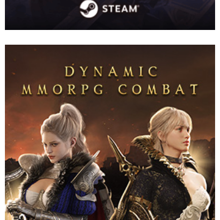
เกม MMORPG ยักษ์ใหญ่ที่สามารถเปลี่ยนอาวุธและสกิลขณะต่อสู้ได้
อย่างอิสระ พร้อมรับมืออย่างมีกลยุทธ์! เชิญพบกับโลกทัศน์และคอน
เทนต์อันน่าหลงใหลของ LORDNINE
Website
Download