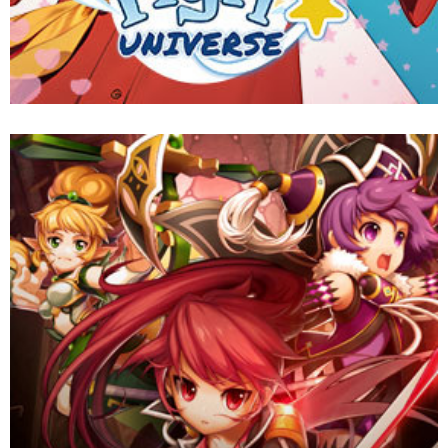
GrandChase beckons adventurers to an anime-inspired realm!
Craft your hero, gear up, and defend Aernas in this thrilling
action-RPG. Solo dungeons or daring raids with friends, it's an
epic quest for glory!
Website
Download