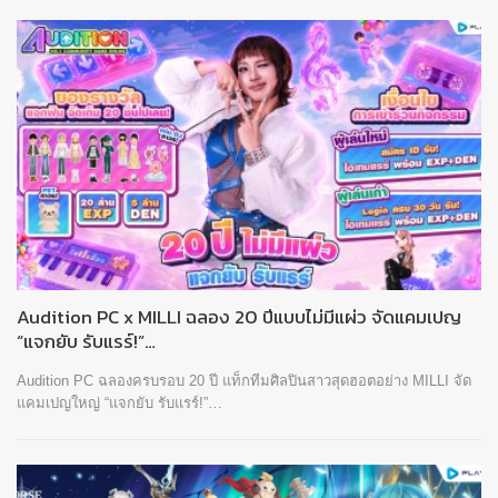
Audition PC x MILLI ฉลอง 20 ปีแบบไม่มีแผ่ว จัดแคมเปญ
“แจกยับ รับแรร์!”…
Audition PC ฉลองครบรอบ 20 ปี แท็กทีมศิลปินสาวสุดฮอตอย่าง MILLI จัด
แคมเปญใหญ่ “แจกยับ รับแรร์!”…