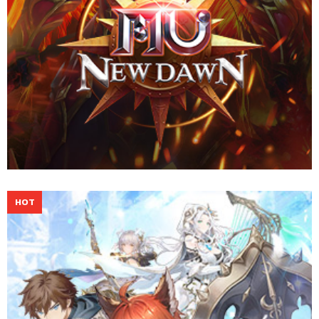
ออกผจญภัยเหนือตำนานในโลกแฟนตาซี ร่วมต่อสู้เคียงบ่าเคียงไหล่กับ