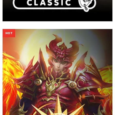
ร่วมสัมผัสความมันส์ตามแบบ MU ต้นฉบับที่คุณคุ้นเคย พร้อมกับการ
ผจญภัยครั้งใหม่ในโลกแห่ง MU New Dawn
Website
Download