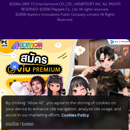
©2004-2005 T3 Entertainment CO.,LTD., HANBITSOFT INC. ALL RIGHTS
RESERVED. ©2006 Playpark Co., Ltd. All rights reserved.
©2006 Asphere Innovations Public Company Limited. All Rights
Reserved.
×
By clicking “Allow All”, you agree to the storing of cookies on
your device to enhance site navigation, analyze site usage, and
assist in our marketing efforts.
Cookies Policy
ภาษาไทย
/
English