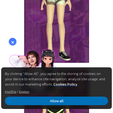
×
By clicking “Allow All”, you agree to the storing of cookies on
your device to enhance site navigation, analyze site usage, and
assist in our marketing efforts.
Cookies Policy
ภาษาไทย
/
English
Allow all