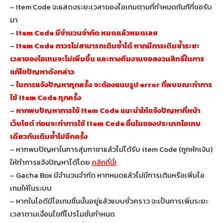
– Item Code จะแสดงระยะเวลาของไอเทมตามที่กำหนดทันทีที่ขอรับ
มา
–
Item Code มีจำนวนจำกัด หมดแล้วหมดเลย
–
Item Code ถาวรไม่สามารถเติมซ้ำได้ หากมีการเติมซ้ำระยะ
เวลาของไอเทมจะไม่เพิ่มขึ้น และทางทีมงานขอสงวนสิทธิ์ในการ
แก้ไขปัญหาดังกล่าว
–
ในการแจ้งปัญหาทุกครั้ง จะต้องแนบรูป error ที่พบขณะทำการ
ใช้ Item Code ทุกครั้ง
–
หากพบปัญหาการใช้ Item Code แนะนำให้แจ้งปัญหาที่หน้า
เว็บไซต์ ก่อนจะทำการใช้ Item Code อื่นในของประเภทไอเทม
เดียวกันเติมซ้ำไปอีกครั้ง
– หากพบปัญหาในการสุ่มกาชาแล้วไม่ได้รับ item Code (ถูกหักเงิน)
ให้ทำการแจ้งปัญหาได้โดย
คลิกที่นี่!
– Gacha Box มีจำนวนจำกัด หากหมดแล้วไม่มีการเติมหรือเพิ่มไอ
เทมให้ในระบบ
– หากในไอดีมีไอเทมชิ้นนั้นอยู่แล้วแบบชั่วคราว จะเป็นการเพิ่มระยะ
เวลาตามเงื่อนไขที่โปรโมชั่นกำหนด