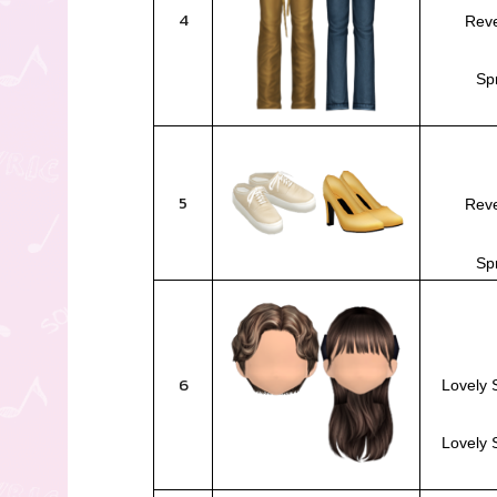
4
Reve
Spr
5
Reve
Spr
6
Lovely 
Lovely 