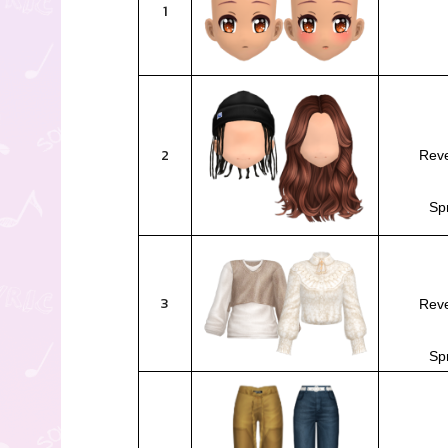
1
2
Reve
Spr
3
Reve
Spr