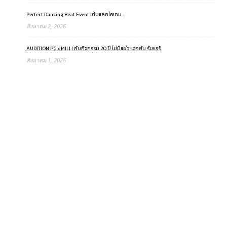
Perfect Dancing Beat Event เต้นแลกไอเทม ..
สิงหาคม 2, 2026
AUDITION PC x MILLI กับกิจกรรม 20 ปี ไม่มีแผ่ว แจกยับ รับแรร์
สิงหาคม 1, 2026