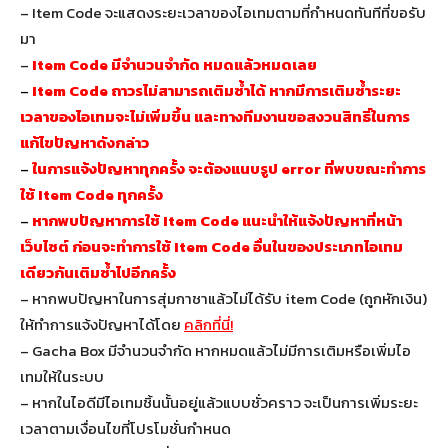
– Item Code จะแสดงระยะเวลาของไอเทมตามที่กำหนดทันทีที่ขอรับ
มา
–
Item Code มีจำนวนจำกัด หมดแล้วหมดเลย
–
Item Code ถาวรไม่สามารถเติมซ้ำได้ หากมีการเติมซ้ำระยะ
เวลาของไอเทมจะไม่เพิ่มขึ้น และทางทีมงานขอสงวนสิทธิ์ในการ
แก้ไขปัญหาดังกล่าว
–
ในการแจ้งปัญหาทุกครั้ง จะต้องแนบรูป error ที่พบขณะทำการ
ใช้ Item Code ทุกครั้ง
–
หากพบปัญหาการใช้ Item Code แนะนำให้แจ้งปัญหาที่หน้า
เว็บไซต์ ก่อนจะทำการใช้ Item Code อื่นในของประเภทไอเทม
เดียวกันเติมซ้ำไปอีกครั้ง
– หากพบปัญหาในการสุ่มกาชาแล้วไม่ได้รับ item Code (ถูกหักเงิน)
ให้ทำการแจ้งปัญหาได้โดย
คลิกที่นี่!
– Gacha Box มีจำนวนจำกัด หากหมดแล้วไม่มีการเติมหรือเพิ่มไอ
เทมให้ในระบบ
– หากในไอดีมีไอเทมชิ้นนั้นอยู่แล้วแบบชั่วคราว จะเป็นการเพิ่มระยะ
เวลาตามเงื่อนไขที่โปรโมชั่นกำหนด