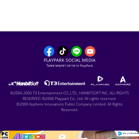
PLAYPARK SOCIAL MEDIA
ไม่พลาดทุกข่าวสารจาก PlayPark
©2004-2005 T3 Entertainment CO.,LTD., HANBITSOFT INC. ALL RIGHTS
RESERVED. ©2006 Playpark Co., Ltd. All rights reserved.
©2006 Asphere Innovations Public Company Limited. All Rights
Reserved.