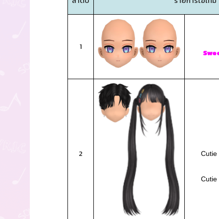
ลำดับ
รายการไอเทม
1
Swee
2
Cutie
Cutie