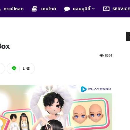
ดาวน์โหลด
เกมไกด์
คอมมูนิตี้
SERVIC
Box
8354
LINE