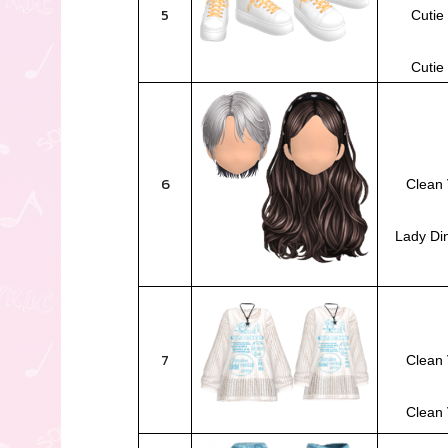
5
Cutie
Cutie
6
Clean 
Lady Di
7
Clean 
Clean 