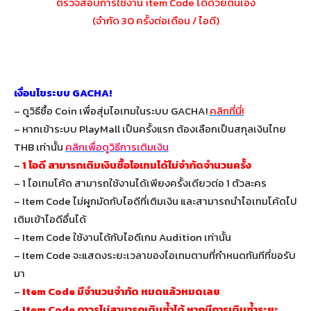
ตรวจสอบการใช้งาน item Code ได้ด้วยตนเอง
(จำกัด 30 ครั้งต่อเดือน / ไอดี)
เงื่อนไขระบบ GACHA!
– ดูวิธีซื้อ Coin เพื่อสุ่มไอเทมในระบบ GACHA!
คลิกที่นี่!
– หากเข้าระบบ PlayMall เป็นครั้งแรก ต้องเลือกเป็นสกุลเงินไทย
THB เท่านั้น
คลิกเพื่อดูวิธีการเติมเงิน
–
1 ไอดี สามารถเติมเงินซื้อไอเทมได้ไม่จำกัดจำนวนครั้ง
– 1 ไอเทมโค้ด สามารถใช้งานได้เพียงครั้งเดียวต่อ 1 ตัวละคร
– Item Code ไม่ผูกมัดกับไอดีที่เติมเงิน และสามารถนำไอเทมโค้ดไป
เติมเข้าไอดีอื่นได้
– Item Code ใช้งานได้กับไอดีเกม Audition เท่านั้น
– Item Code จะแสดงระยะเวลาของไอเทมตามที่กำหนดทันทีที่ขอรับ
มา
–
Item Code มีจำนวนจำกัด หมดแล้วหมดเลย
–
Item Code ถาวรไม่สามารถเติมซ้ำได้ หากมีการเติมซ้ำระยะ