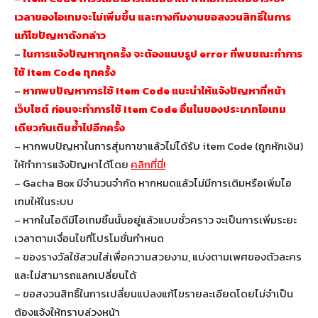
เวลาของไอเทมจะไม่เพิ่มขึ้น และทางทีมงานขอสงวนสิทธิ์ในการ
แก้ไขปัญหาดังกล่าว
–
ในการแจ้งปัญหาทุกครั้ง จะต้องแนบรูป error ที่พบขณะทำการ
ใช้ Item Code ทุกครั้ง
–
หากพบปัญหาการใช้ Item Code แนะนำให้แจ้งปัญหาที่หน้า
เว็บไซต์ ก่อนจะทำการใช้ Item Code อื่นในของประเภทไอเทม
เดียวกันเติมซ้ำไปอีกครั้ง
– หากพบปัญหาในการสุ่มกาชาแล้วไม่ได้รับ item Code (ถูกหักเงิน)
ให้ทำการแจ้งปัญหาได้โดย
คลิกที่นี่!
– Gacha Box มีจำนวนจำกัด หากหมดแล้วไม่มีการเติมหรือเพิ่มไอ
เทมให้ในระบบ
– หากในไอดีมีไอเทมชิ้นนั้นอยู่แล้วแบบชั่วคราว จะเป็นการเพิ่มระยะ
เวลาตามเงื่อนไขที่โปรโมชั่นกำหนด
– ของรางวัลใช้สวมใส่เพื่อความสวยงาม, แบ่งตามเพศของตัวละคร
และไม่สามารถแลกเปลี่ยนได้
– ขอสงวนสิทธิ์ในการเปลี่ยนแปลงแก้ไขรายละเอียดโดยไม่จำเป็น
ต้องแจ้งให้ทราบล่วงหน้า