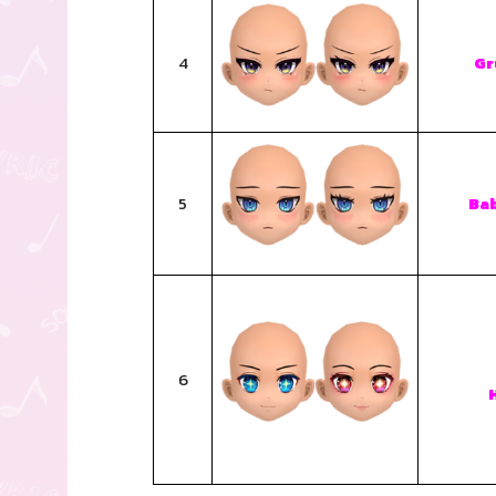
4
Gr
5
Bab
6