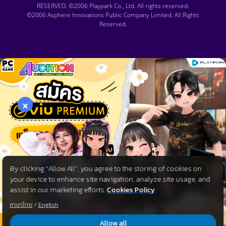
RESERVED. ©2006 Playpark Co., Ltd. All rights reserved.
©2006 Asphere Innovations Public Company Limited. All Rights
Reserved.
×
By clicking “Allow All”, you agree to the storing of cookies on
your device to enhance site navigation, analyze site usage, and
assist in our marketing efforts.
Cookies Policy
ภาษาไทย
/
English
Allow all