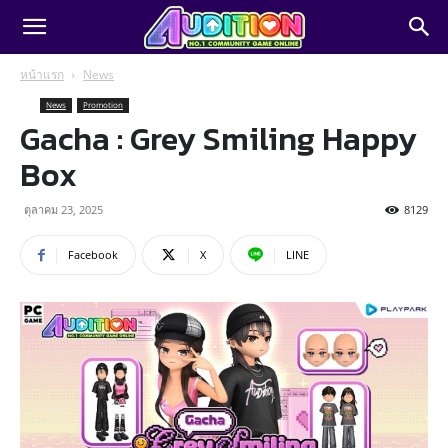
หน้าแรก
News
News
Promotion
Gacha : Grey Smiling Happy
Box
ตุลาคม 23, 2025
8129
Facebook
X
LINE