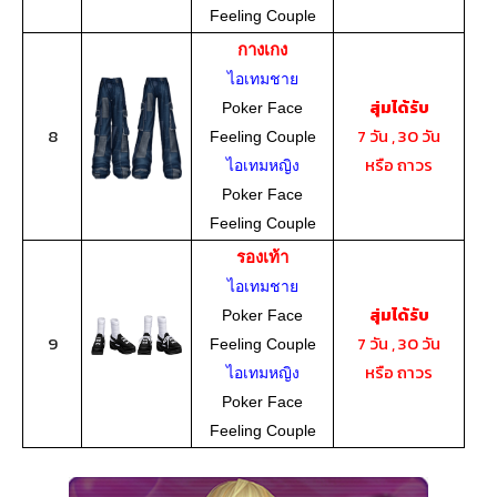
Feeling Couple
กางเกง
ไอเทมชาย
สุ่มได้รับ
Poker Face
8
7 วัน , 30 วัน
Feeling Couple
หรือ ถาวร
ไอเทมหญิง
Poker Face
Feeling Couple
รองเท้า
ไอเทมชาย
สุ่มได้รับ
Poker Face
9
7 วัน , 30 วัน
Feeling Couple
หรือ ถาวร
ไอเทมหญิง
Poker Face
Feeling Couple