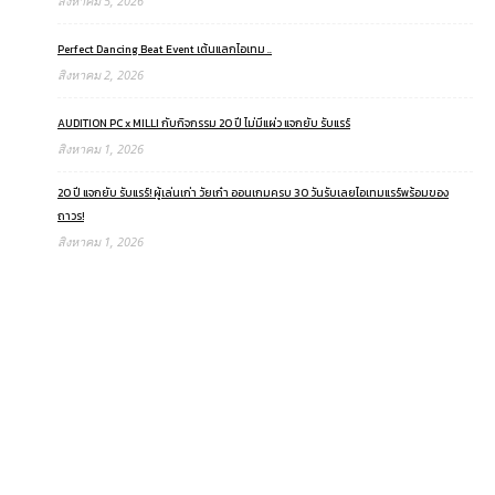
สิงหาคม 5, 2026
Perfect Dancing Beat Event เต้นแลกไอเทม ..
สิงหาคม 2, 2026
AUDITION PC x MILLI กับกิจกรรม 20 ปี ไม่มีแผ่ว แจกยับ รับแรร์
สิงหาคม 1, 2026
20 ปี แจกยับ รับแรร์! ผู้เล่นเก่า วัยเก๋า ออนเกมครบ 30 วันรับเลยไอเทมแรร์พร้อมของ
ถาวร!
สิงหาคม 1, 2026