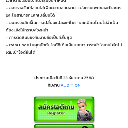
เวลาตามเงื่อนไขที่โปรโมชั่นกำหนด
– ของรางวัลใช้สวมใส่เพื่อความสวยงาม, แบ่งตามเพศของตัวละคร
และไม่สามารถแลกเปลี่ยนได้
– ขอสงวนสิทธิ์ในการเปลี่ยนแปลงแก้ไขรายละเอียดโดยไม่จำเป็น
ต้องแจ้งให้ทราบล่วงหน้า
– การตัดสินของทีมงานถือเป็นที่สิ้นสุด
– Item Code ไม่ผูกมัดกับไอดีที่เติมเงิน และสามารถนำไอเทมโค้ดไป
เติมเข้าไอดีอื่นได้
ประกาศเมื่อวันที่ 23 ธันวาคม 2568
ทีมงาน
AUDITION