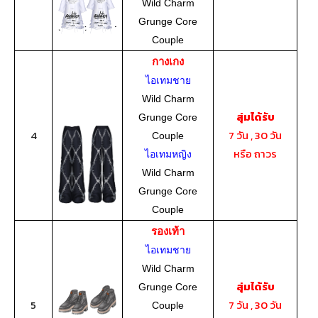
Wild Charm
Grunge Core
Couple
กางเกง
ไอเทมชาย
Wild Charm
สุ่มได้รับ
Grunge Core
4
7 วัน , 30 วัน
Couple
หรือ ถาวร
ไอเทมหญิง
Wild Charm
Grunge Core
Couple
รองเท้า
ไอเทมชาย
Wild Charm
สุ่มได้รับ
Grunge Core
5
7 วัน , 30 วัน
Couple