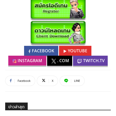
FACEBOOK
YOUTUBE
INSTAGRAM
. COM
TWITCH.TV
Facebook
X
LINE
ข่าวล่าสุด