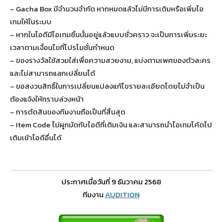
– Gacha Box มีจำนวนจำกัด หากหมดแล้วไม่มีการเติมหรือเพิ่มไอ
เทมให้ในระบบ
– หากในไอดีมีไอเทมชิ้นนั้นอยู่แล้วแบบชั่วคราว จะเป็นการเพิ่มระยะ
เวลาตามเงื่อนไขที่โปรโมชั่นกำหนด
– ของรางวัลใช้สวมใส่เพื่อความสวยงาม, แบ่งตามเพศของตัวละคร
และไม่สามารถแลกเปลี่ยนได้
– ขอสงวนสิทธิ์ในการเปลี่ยนแปลงแก้ไขรายละเอียดโดยไม่จำเป็น
ต้องแจ้งให้ทราบล่วงหน้า
– การตัดสินของทีมงานถือเป็นที่สิ้นสุด
– Item Code ไม่ผูกมัดกับไอดีที่เติมเงิน และสามารถนำไอเทมโค้ดไป
เติมเข้าไอดีอื่นได้
ประกาศเมื่อวันที่ 9 ธันวาคม 2568
ทีมงาน
AUDITION