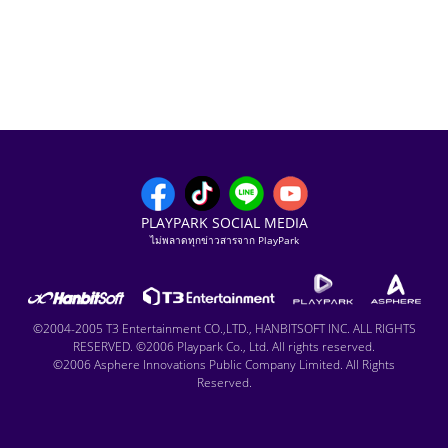
PLAYPARK SOCIAL MEDIA
ไม่พลาดทุกข่าวสารจาก PlayPark
©2004-2005 T3 Entertainment CO.,LTD., HANBITSOFT INC. ALL RIGHTS
RESERVED. ©2006 Playpark Co., Ltd. All rights reserved.
©2006 Asphere Innovations Public Company Limited. All Rights
Reserved.