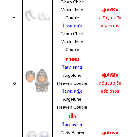
Clean Chick
สุ่มได้รับ
White Jean
5
7 วัน , 30 วัน
Couple
หรือ ถาวร
ไอเทมหญิง
Clean Chick
White Jean
Couple
ทรงผม
ไอเทมชาย
สุ่มได้รับ
Angelune
6
7 วัน , 30 วัน
Heaven Couple
หรือ ถาวร
ไอเทมหญิง
Angelune
Heaven Couple
เสื้อ
ไอเทมชาย
สุ่มได้รับ
Cody Basics