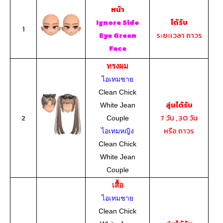
หน้า
ได้รับ
Ignore Side
1
ระยะเวลา ถาวร
Eye Green
Face
ทรงผม
ไอเทมชาย
Clean Chick
สุ่มได้รับ
White Jean
2
7 วัน , 30 วัน
Couple
หรือ ถาวร
ไอเทมหญิง
Clean Chick
White Jean
Couple
เสื้อ
ไอเทมชาย
Clean Chick