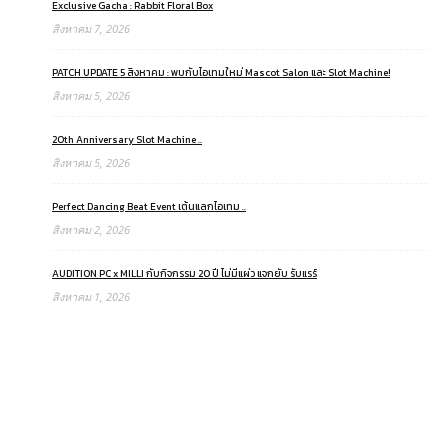
Exclusive Gacha : Rabbit Floral Box
สิงหาคม 7, 2026
PATCH UPDATE 5 สิงหาคม : พบกับไอเทมใหม่ Mascot Salon และ Slot Machine!
สิงหาคม 5, 2026
20th Anniversary Slot Machine ..
สิงหาคม 5, 2026
Perfect Dancing Beat Event เต้นแลกไอเทม ..
สิงหาคม 2, 2026
AUDITION PC x MILLI กับกิจกรรม 20 ปี ไม่มีแผ่ว แจกยับ รับแรร์
สิงหาคม 1, 2026