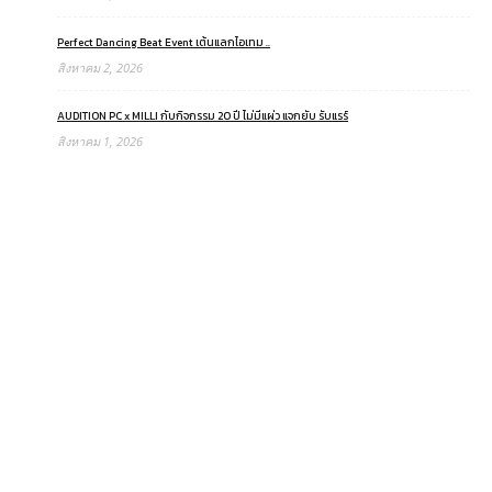
Perfect Dancing Beat Event เต้นแลกไอเทม ..
สิงหาคม 2, 2026
AUDITION PC x MILLI กับกิจกรรม 20 ปี ไม่มีแผ่ว แจกยับ รับแรร์
สิงหาคม 1, 2026