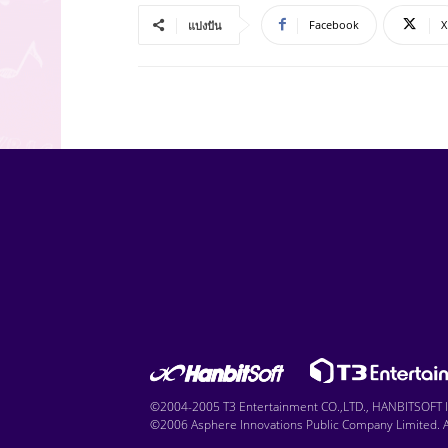
Facebook
X
แบ่งปัน
©2004-2005 T3 Entertainment CO.,LTD., HANBITSOFT IN
©2006 Asphere Innovations Public Company Limited. Al