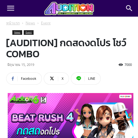
หน้าแรก
News
Event
News
Event
[AUDITION] กดสดงดโปร โชว์
COMBO
มิถุนายน 15, 2019
7000
Facebook
X
LINE