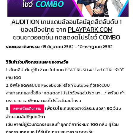
AUDITION
เกมแดนซ์ออนไลน์สุดฮิตอันดับ 1
ของเมืองไทย จาก
PLAYPARK.COM
ชวนชาวออดิชั่น กดสดงดโปรโชว์ COMBO
ระยะเวลากิจกรรม
: 15 มิถุนายน 2562 – 10 กรกฎาคม 2562
วิธีเข้าร่วมกิจกรรมและของรางวัล
1. อัดคลิปเต้นคู่กัน 2 คน ในโหมด BEAT RUSH 4 ” โชว์ CTRL รัวให้
เกิน 100
2. อัพโหลดคลิปบน Facebook หรือ Youtube ตัวเองแบบ
สาธารณะและตั้งชื่อ “กดสดงดโปรโชว์เพลงโปรด BY…..” พร้อม คำ
บรรยาย และ#กดสดงดโปรโชว์คอนโทรน
3.
เพื่อรับไอเทม
ของรางวัล
ระยะเวลา 90 วัน x
ลงทะเบียนกิจกรรม
จำนวนคลิปที่ถูกกติกา
เช่น หากมีผู้ร่วมกิจกรรมและทำถูกกติกาทั้งหมด 100 คลิป ผู้ร่วม
กิจกรรมทุกคนจะได้รับไอเทมระยะเวลา 9,000 วัน