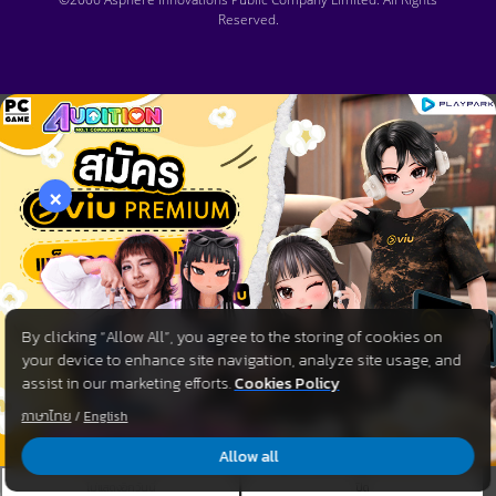
Reserved.
×
By clicking “Allow All”, you agree to the storing of cookies on
your device to enhance site navigation, analyze site usage, and
assist in our marketing efforts.
Cookies Policy
ภาษาไทย
/
English
Allow all
ไม่แสดงอีกวันนี้
ปิด